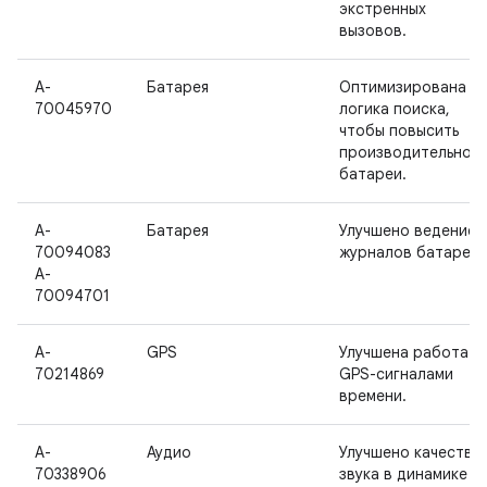
экстренных
вызовов.
A-
Батарея
Оптимизирована
70045970
логика поиска,
чтобы повысить
производительност
батареи.
A-
Батарея
Улучшено ведение
70094083
журналов батареи.
A-
70094701
A-
GPS
Улучшена работа с
70214869
GPS-сигналами
времени.
A-
Аудио
Улучшено качество
70338906
звука в динамике в