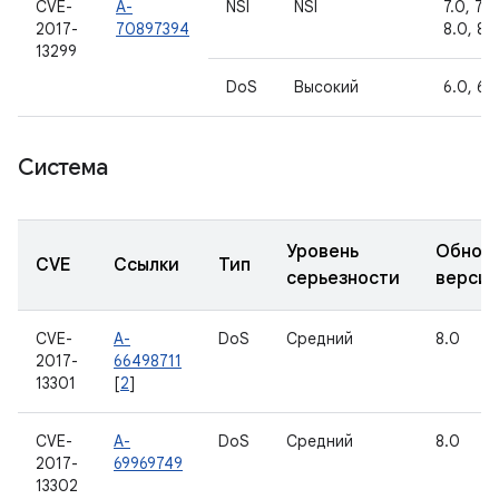
CVE-
A-
NSI
NSI
7.0, 7.1.
2017-
70897394
8.0, 8.1
13299
DoS
Высокий
6.0, 6.0
Система
Уровень
Обнов
CVE
Ссылки
Тип
серьезности
верси
CVE-
A-
DoS
Средний
8.0
2017-
66498711
13301
[
2
]
CVE-
A-
DoS
Средний
8.0
2017-
69969749
13302