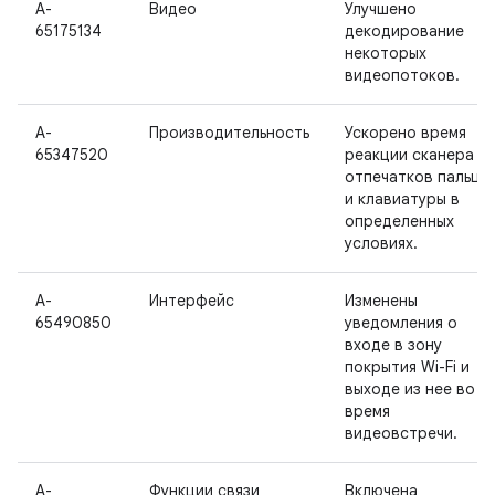
A-
Видео
Улучшено
65175134
декодирование
некоторых
видеопотоков.
A-
Производительность
Ускорено время
65347520
реакции сканера
отпечатков пальце
и клавиатуры в
определенных
условиях.
A-
Интерфейс
Изменены
65490850
уведомления о
входе в зону
покрытия Wi-Fi и
выходе из нее во
время
видеовстречи.
A-
Функции связи
Включена