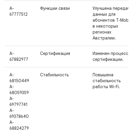
A-
Функции связи
Улучшена передача
67777512
данных для
абонентов T-Mobile
в некоторых
регионах
Австралии.
A-
Сертификация
Изменен процесс
67882977
сертификации.
A-
Стабильность
Повышена
68150449
стабильность
A-
работы Wi-Fi.
68059359
A-
69797741
A-
69378640
A-
68824279