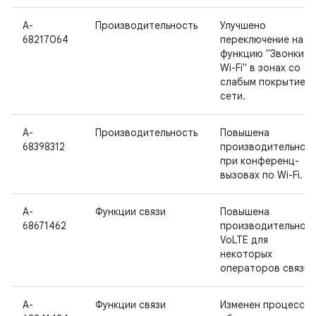
A-
Производительность
Улучшено
68217064
переключение на
функцию "Звонки п
Wi-Fi" в зонах со
слабым покрытием
сети.
A-
Производительность
Повышена
68398312
производительност
при конференц-
вызовах по Wi-Fi.
A-
Функции связи
Повышена
68671462
производительност
VoLTE для
некоторых
операторов связи.
A-
Функции связи
Изменен процесс