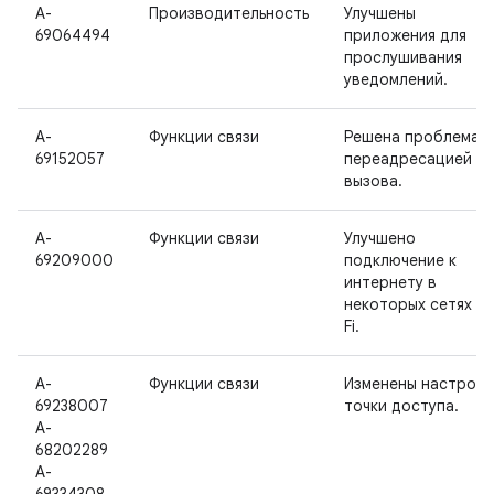
A-
Производительность
Улучшены
69064494
приложения для
прослушивания
уведомлений.
A-
Функции связи
Решена проблема с
69152057
переадресацией
вызова.
A-
Функции связи
Улучшено
69209000
подключение к
интернету в
некоторых сетях Wi
Fi.
A-
Функции связи
Изменены настройк
69238007
точки доступа.
A-
68202289
A-