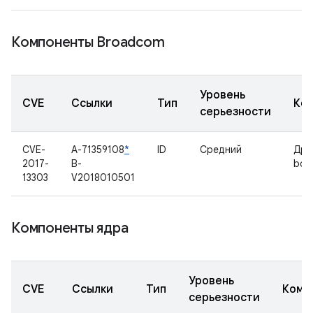
Компоненты Broadcom
Уровень
CVE
Ссылки
Тип
Ко
серьезности
CVE-
A-71359108
*
ID
Средний
Дра
2017-
B-
bcm
13303
V2018010501
Компоненты ядра
Уровень
CVE
Ссылки
Тип
Комп
серьезности