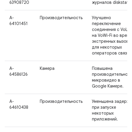
63908720
журналов diskstats.
A-
Производительность
Улучшено
64101451
переключение
соединения с VoLT
на VoWi-Fi во время
экстренных вызово
для некоторых
операторов связи.
A-
Камера
Повышена
64586126
производительност
микровидео в
Google Камере.
A-
Производительность
Уменьшена задержк
64610438
при запуске
некоторых
приложений.