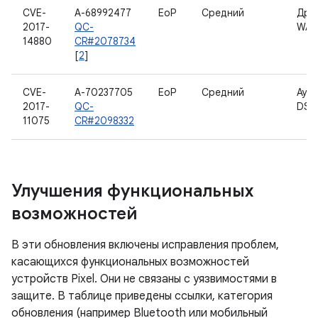
CVE-
A-68992477
EoP
Средний
Дра
2017-
QC-
WAN
14880
CR#2078734
[
2
]
CVE-
A-70237705
EoP
Средний
Ауд
2017-
QC-
DSP
11075
CR#2098332
Улучшения функциональных
возможностей
В эти обновления включены исправления проблем,
касающихся функциональных возможностей
устройств Pixel. Они не связаны с уязвимостями в
защите. В таблице приведены ссылки, категория
обновления (например Bluetooth или мобильный