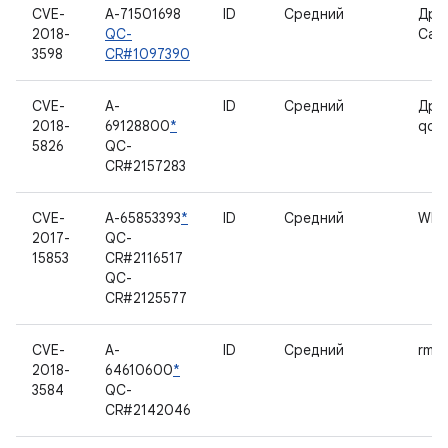
CVE-
A-71501698
ID
Средний
Дра
2018-
QC-
Cam
3598
CR#1097390
CVE-
A-
ID
Средний
Дра
2018-
69128800
*
qcac
5826
QC-
CR#2157283
CVE-
A-65853393
*
ID
Средний
WLA
2017-
QC-
15853
CR#2116517
QC-
CR#2125577
CVE-
A-
ID
Средний
rmn
2018-
64610600
*
3584
QC-
CR#2142046