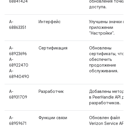
68841424
обновления точки
доступа.
A-
Интерфейс
Улучшены значки в
68863351
приложении
"Настройки".
A-
Сертификация
Обновлены
68923696
сертификаты, чтоб
A-
обеспечить
68922470
продолжение
A-
обслуживания.
68940490
A-
Разработчик
Добавлены методы
68931709
в PeerHandle API дл
разработчиков.
A-
Функции связи
Обновлен файл
68959671
Verizon Service APK.