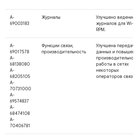
A-
Журналы
Улучшено ведение
69003183
журналов для Wi-Fi 
RPM.
A-
Функции связи,
Улучшена передача
69017578
производительность
данных и повышена
A-
производительност
68138080
работы в сетях
A-
некоторых
68205105
операторов связи.
A-
70731000
A-
69574837
A-
68474108
A-
70406781