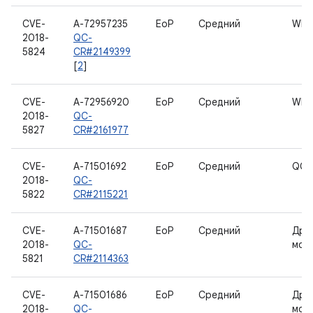
CVE-
A-72957235
EoP
Средний
WLA
2018-
QC-
5824
CR#2149399
[
2
]
CVE-
A-72956920
EoP
Средний
WLA
2018-
QC-
5827
CR#2161977
CVE-
A-71501692
EoP
Средний
QC 
2018-
QC-
5822
CR#2115221
CVE-
A-71501687
EoP
Средний
Дра
2018-
QC-
мод
5821
CR#2114363
CVE-
A-71501686
EoP
Средний
Дра
2018-
QC-
мод