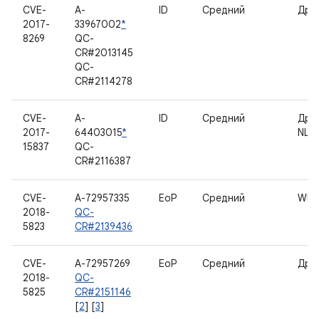
CVE-
A-
ID
Средний
Дра
2017-
33967002
*
8269
QC-
CR#2013145
QC-
CR#2114278
CVE-
A-
ID
Средний
Дра
2017-
64403015
*
NL8
15837
QC-
CR#2116387
CVE-
A-72957335
EoP
Средний
WLA
2018-
QC-
5823
CR#2139436
CVE-
A-72957269
EoP
Средний
Дра
2018-
QC-
5825
CR#2151146
[
2
] [
3
]