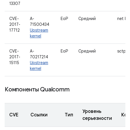
13307
CVE-
A-
EoP
Средний
net IP
2017-
71500434
17712
Upstream
kernel
CVE-
A-
EoP
Средний
sctp
2017-
70217214
15115
Upstream
kernel
Компоненты Qualcomm
Уровень
CVE
Ссылки
Тип
Ком
серьезности