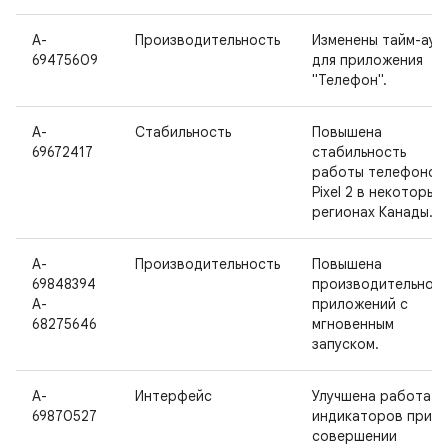
A-
Производительность
Изменены тайм-аут
69475609
для приложения
"Телефон".
A-
Стабильность
Повышена
69672417
стабильность
работы телефонов
Pixel 2 в некоторых
регионах Канады.
A-
Производительность
Повышена
69848394
производительност
A-
приложений с
68275646
мгновенным
запуском.
A-
Интерфейс
Улучшена работа
69870527
индикаторов при
совершении