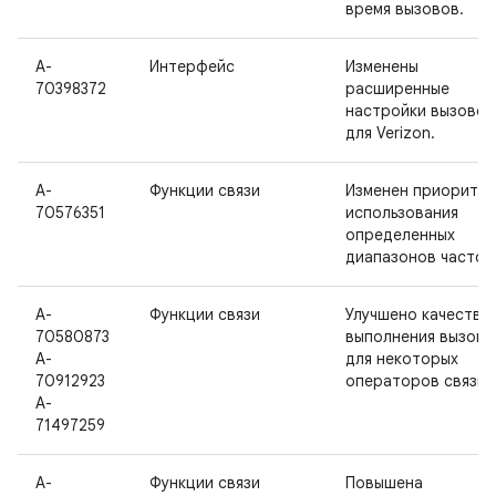
время вызовов.
A-
Интерфейс
Изменены
70398372
расширенные
настройки вызовов
для Verizon.
A-
Функции связи
Изменен приоритет
70576351
использования
определенных
диапазонов частот
A-
Функции связи
Улучшено качество
70580873
выполнения вызово
A-
для некоторых
70912923
операторов связи.
A-
71497259
A-
Функции связи
Повышена