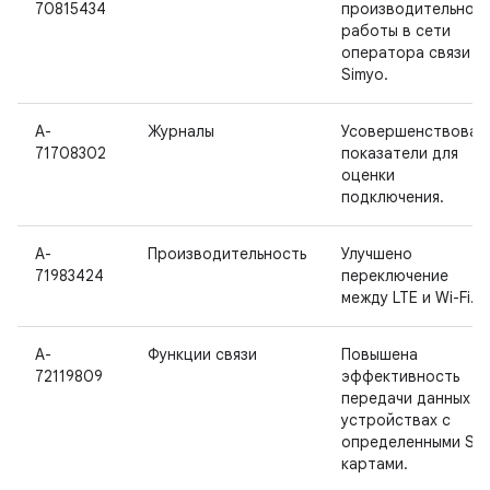
70815434
производительност
работы в сети
оператора связи
Simyo.
A-
Журналы
Усовершенствован
71708302
показатели для
оценки
подключения.
A-
Производительность
Улучшено
71983424
переключение
между LTE и Wi-Fi.
A-
Функции связи
Повышена
72119809
эффективность
передачи данных н
устройствах с
определенными SIM
картами.