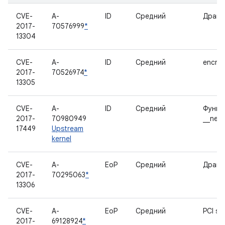
CVE-
A-
ID
Средний
Драйв
2017-
70576999
*
13304
CVE-
A-
ID
Средний
encry
2017-
70526974
*
13305
CVE-
A-
ID
Средний
Функц
2017-
70980949
__netl
17449
Upstream
kernel
CVE-
A-
EoP
Средний
Драйв
2017-
70295063
*
13306
CVE-
A-
EoP
Средний
PCI sy
2017-
69128924
*