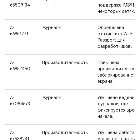
65509134
поддержка IMS911 в
некоторых сетях.
A-
Журналы
Определена
66951771
статистика Wi-Fi
Passport для
разработчиков.
A-
Производительность
Повышена
66957450
производительност
заблокированного
экрана.
A-
Журналы
Улучшено ведение
67094673
журналов, где
фиксируется время
начала.
A-
Производительность
Улучшена работа
67589241
магнитного датчика