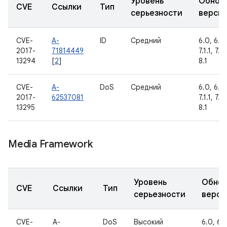
Уровень
Обнов
CVE
Ссылки
Тип
серьезности
верси
CVE-
A-
ID
Средний
6.0, 6.0.
2017-
71814449
7.1.1, 7.1
13294
[
2
]
8.1
CVE-
A-
DoS
Средний
6.0, 6.0.
2017-
62537081
7.1.1, 7.1
13295
8.1
Media Framework
Уровень
Обнов
CVE
Ссылки
Тип
серьезности
верси
CVE-
A-
DoS
Высокий
6.0, 6.0