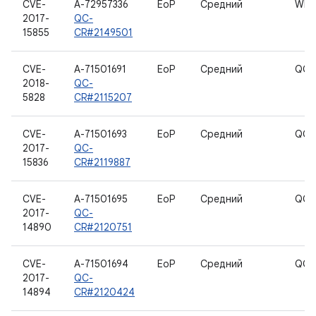
CVE-
A-72957336
EoP
Средний
WLA
2017-
QC-
15855
CR#2149501
CVE-
A-71501691
EoP
Средний
QC 
2018-
QC-
5828
CR#2115207
CVE-
A-71501693
EoP
Средний
QC 
2017-
QC-
15836
CR#2119887
CVE-
A-71501695
EoP
Средний
QC 
2017-
QC-
14890
CR#2120751
CVE-
A-71501694
EoP
Средний
QC 
2017-
QC-
14894
CR#2120424