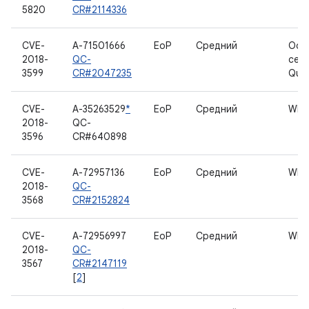
5820
CR#2114336
CVE-
A-71501666
EoP
Средний
Осн
2018-
QC-
сер
3599
CR#2047235
Qua
CVE-
A-35263529
*
EoP
Средний
WLA
2018-
QC-
3596
CR#640898
CVE-
A-72957136
EoP
Средний
WLA
2018-
QC-
3568
CR#2152824
CVE-
A-72956997
EoP
Средний
WLA
2018-
QC-
3567
CR#2147119
[
2
]