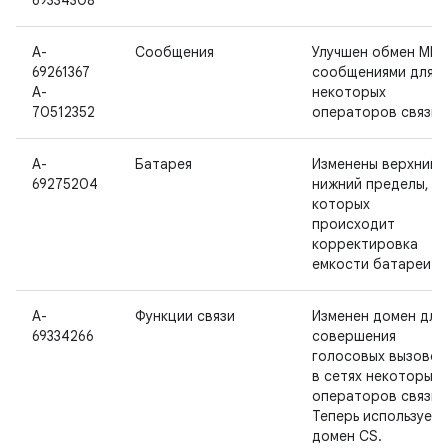
69334308
A-
Сообщения
Улучшен обмен MMS
69261367
сообщениями для
A-
некоторых
70512352
операторов связи.
A-
Батарея
Изменены верхний 
69275204
нижний пределы, в
которых
происходит
корректировка
емкости батареи.
A-
Функции связи
Изменен домен для
69334266
совершения
голосовых вызовов
в сетях некоторых
операторов связи.
Теперь используетс
домен CS.