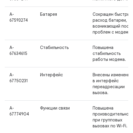
A-
Батарея
Сокращен быстрый
67593274
расход батареи,
возникающий посл
проблем с модемом
A-
Стабильность
Повышена
67634615
стабильность
работы модема.
A-
Интерфейс
Внесены изменения
67750231
в интерфейс
переадресации
вызова.
A-
Функции связи
Повышена
67774904
производительност
при групповых
вызовах по Wi-Fi.