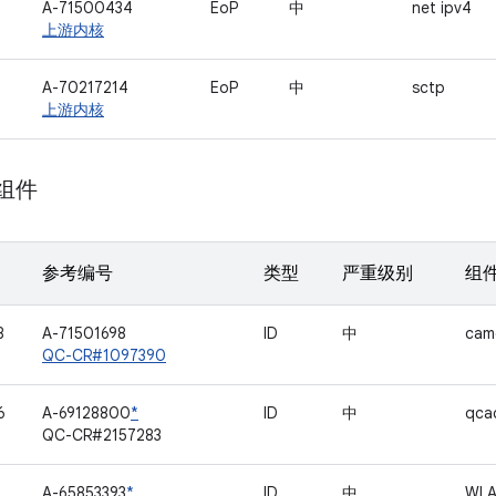
A-71500434
EoP
中
net ipv4
上游内核
A-70217214
EoP
中
sctp
上游内核
 组件
参考编号
类型
严重级别
组
8
A-71501698
ID
中
cam
QC-CR#1097390
6
A-69128800
*
ID
中
qca
QC-CR#2157283
A-65853393
*
ID
中
WL