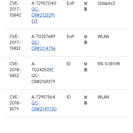
CVE-
A-72957040
EoP
보
Qdsp6v2
2017-
QC-
통
15842
CR#2123291
[
2
]
CVE-
A-70237689
EoP
보
WLAN
2017-
QC-
통
15832
CR#2114756
CVE-
A-
ID
보
IPA 드라이버
2018-
70242505
*
통
5852
QC-
CR#2169379
CVE-
A-72957564
ID
보
WLAN
2018-
QC-
통
3579
CR#2149720