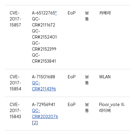
CVE-
A-65122765
*
EoP
보
카메라
2017-
QC-
통
15857
CR#2111672
QC-
CR#2152401
QC-
CR#2152399
QC-
CR#2153841
CVE-
A-71501688
EoP
보
WLAN
2017-
QC-
통
15854
CR#2114396
CVE-
A-72956941
EoP
보
Floor_vote 드
2017-
QC-
통
라이버
15843
CR#2032076
[
2
]