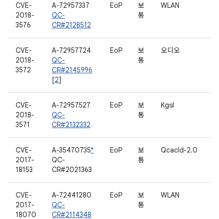
CVE-
A-72957337
EoP
보
WLAN
2018-
QC-
통
3576
CR#2128512
CVE-
A-72957724
EoP
보
오디오
2018-
QC-
통
3572
CR#2145996
[
2
]
CVE-
A-72957527
EoP
보
Kgsl
2018-
QC-
통
3571
CR#2132332
CVE-
A-35470735
*
EoP
보
Qcacld-2.0
2017-
QC-
통
18153
CR#2021363
CVE-
A-72441280
EoP
보
WLAN
2017-
QC-
통
18070
CR#2114348