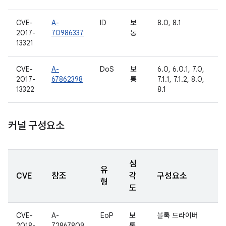
CVE-
A-
ID
보
8.0, 8.1
2017-
70986337
통
13321
CVE-
A-
DoS
보
6.0, 6.0.1, 7.0,
2017-
67862398
통
7.1.1, 7.1.2, 8.0,
13322
8.1
커널 구성요소
심
유
CVE
참조
각
구성요소
형
도
CVE-
A-
EoP
보
블록 드라이버
2018-
72867809
통