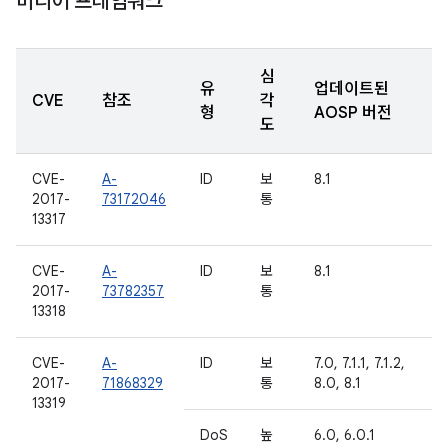
미디어 프레임워크
심
유
업데이트된
CVE
참조
각
형
AOSP 버전
도
CVE-
A-
ID
보
8.1
2017-
73172046
통
13317
CVE-
A-
ID
보
8.1
2017-
73782357
통
13318
CVE-
A-
ID
보
7.0, 7.1.1, 7.1.2,
2017-
71868329
통
8.0, 8.1
13319
DoS
높
6.0, 6.0.1