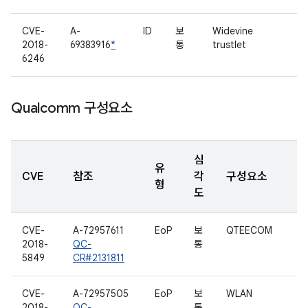
CVE-
A-
ID
보
Widevine
2018-
69383916
*
통
trustlet
6246
Qualcomm 구성요소
심
유
CVE
참조
각
구성요소
형
도
CVE-
A-72957611
EoP
보
QTEECOM
2018-
QC-
통
5849
CR#2131811
CVE-
A-72957505
EoP
보
WLAN
2018-
QC-
통