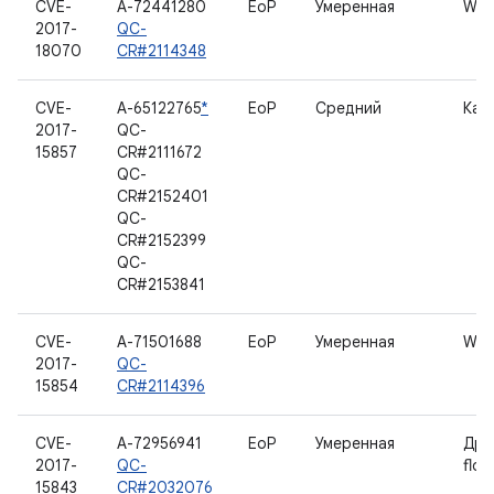
CVE-
A-72441280
EoP
Умеренная
WL
2017-
QC-
18070
CR#2114348
CVE-
A-65122765
*
EoP
Средний
Кам
2017-
QC-
15857
CR#2111672
QC-
CR#2152401
QC-
CR#2152399
QC-
CR#2153841
CVE-
A-71501688
EoP
Умеренная
WL
2017-
QC-
15854
CR#2114396
CVE-
A-72956941
EoP
Умеренная
Дра
2017-
QC-
floo
15843
CR#2032076