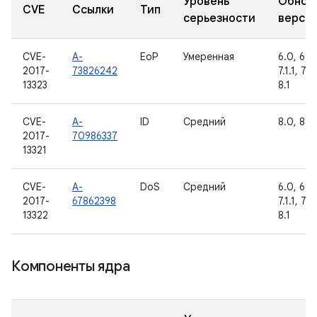
Уровень
Обнов
CVE
Ссылки
Тип
серьезности
верси
CVE-
A-
EoP
Умеренная
6.0, 6.0.
2017-
73826242
7.1.1, 7.1
13323
8.1
CVE-
A-
ID
Средний
8.0, 8.1
2017-
70986337
13321
CVE-
A-
DoS
Средний
6.0, 6.0.
2017-
67862398
7.1.1, 7.1
13322
8.1
Компоненты ядра