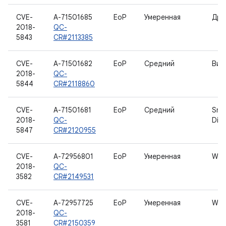
CVE-
A-71501685
EoP
Умеренная
Дра
2018-
QC-
5843
CR#2113385
CVE-
A-71501682
EoP
Средний
Вид
2018-
QC-
5844
CR#2118860
CVE-
A-71501681
EoP
Средний
Sna
2018-
QC-
Disp
5847
CR#2120955
CVE-
A-72956801
EoP
Умеренная
WL
2018-
QC-
3582
CR#2149531
CVE-
A-72957725
EoP
Умеренная
WL
2018-
QC-
3581
CR#2150359