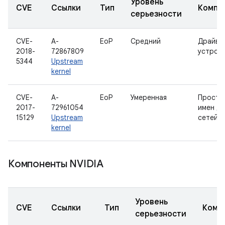
Уровень
CVE
Ссылки
Тип
Компо
серьезности
CVE-
A-
EoP
Средний
Драйвер
2018-
72867809
устрой
5344
Upstream
kernel
CVE-
A-
EoP
Умеренная
Простр
2017-
72961054
имен дл
15129
Upstream
сетей
kernel
Компоненты NVIDIA
Уровень
CVE
Ссылки
Тип
Комп
серьезности