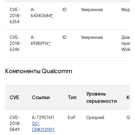
CVE-
A-
ID
Умеренная
Медиа
2018-
64340684
*
6254
CVE-
A-
ID
Умеренная
Довер
2018-
69383916
*
прило
6246
Widevi
Компоненты Qualcomm
Уровень
CVE
Ссылки
Тип
Ко
серьезности
CVE-
A-72957611
EoP
Средний
QT
2018-
QC-
5849
CR#2131811