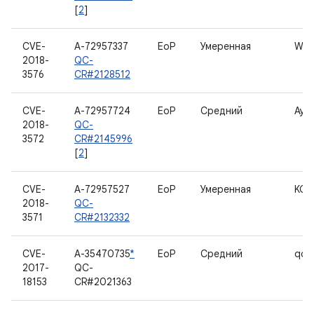
[
2
]
CVE-
A-72957337
EoP
Умеренная
WL
2018-
QC-
3576
CR#2128512
CVE-
A-72957724
EoP
Средний
Ауд
2018-
QC-
3572
CR#2145996
[
2
]
CVE-
A-72957527
EoP
Умеренная
KGS
2018-
QC-
3571
CR#2132332
CVE-
A-35470735
*
EoP
Средний
qca
2017-
QC-
18153
CR#2021363