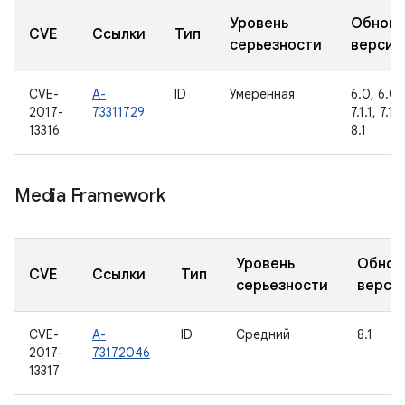
Уровень
Обновл
CVE
Ссылки
Тип
серьезности
версии
CVE-
A-
ID
Умеренная
6.0, 6.0.1
2017-
73311729
7.1.1, 7.1.
13316
8.1
Media Framework
Уровень
Обнов
CVE
Ссылки
Тип
серьезности
верси
CVE-
A-
ID
Средний
8.1
2017-
73172046
13317