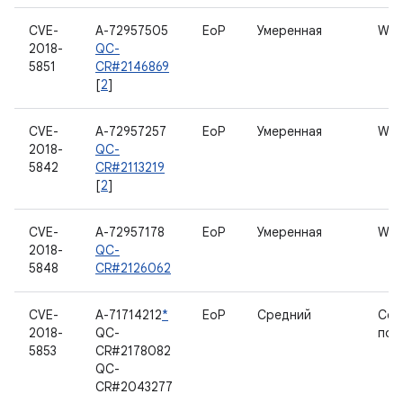
CVE-
A-72957505
EoP
Умеренная
WL
2018-
QC-
5851
CR#2146869
[
2
]
CVE-
A-72957257
EoP
Умеренная
WL
2018-
QC-
5842
CR#2113219
[
2
]
CVE-
A-72957178
EoP
Умеренная
WIG
2018-
QC-
5848
CR#2126062
CVE-
A-71714212
*
EoP
Средний
Сет
2018-
QC-
под
5853
CR#2178082
QC-
CR#2043277