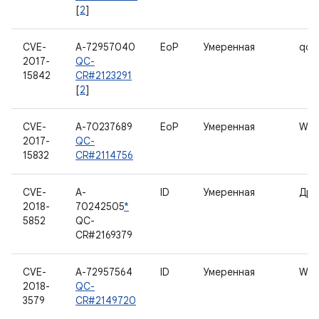
[
2
]
CVE-
A-72957040
EoP
Умеренная
qds
2017-
QC-
15842
CR#2123291
[
2
]
CVE-
A-70237689
EoP
Умеренная
WL
2017-
QC-
15832
CR#2114756
CVE-
A-
ID
Умеренная
Дра
2018-
70242505
*
5852
QC-
CR#2169379
CVE-
A-72957564
ID
Умеренная
WL
2018-
QC-
3579
CR#2149720