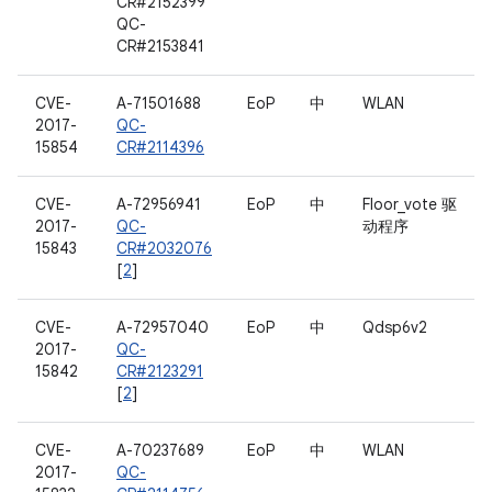
CR#2152399
QC-
CR#2153841
CVE-
A-71501688
EoP
中
WLAN
2017-
QC-
15854
CR#2114396
CVE-
A-72956941
EoP
中
Floor_vote 驱
2017-
QC-
动程序
15843
CR#2032076
[
2
]
CVE-
A-72957040
EoP
中
Qdsp6v2
2017-
QC-
15842
CR#2123291
[
2
]
CVE-
A-70237689
EoP
中
WLAN
2017-
QC-