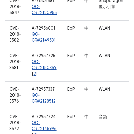
CVE-
A-71501681
EoP
中
Snapdragon
2018-
QC-
显示引擎
5847
CR#2120955
CVE-
A-72956801
EoP
中
WLAN
2018-
QC-
3582
CR#2149531
CVE-
A-72957725
EoP
中
WLAN
2018-
QC-
3581
CR#2150359
[
2
]
CVE-
A-72957337
EoP
中
WLAN
2018-
QC-
3576
CR#2128512
CVE-
A-72957724
EoP
中
音频
2018-
QC-
3572
CR#2145996