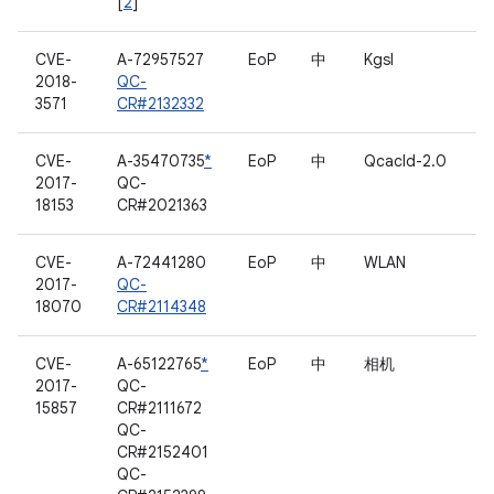
[
2
]
CVE-
A-72957527
EoP
中
Kgsl
2018-
QC-
3571
CR#2132332
CVE-
A-35470735
*
EoP
中
Qcacld-2.0
2017-
QC-
18153
CR#2021363
CVE-
A-72441280
EoP
中
WLAN
2017-
QC-
18070
CR#2114348
CVE-
A-65122765
*
EoP
中
相机
2017-
QC-
15857
CR#2111672
QC-
CR#2152401
QC-