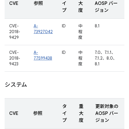
CVE
参照
イ
大
AOSP バー
プ
度
ジョン
CVE-
A-
ID
中
8.1
2018-
73927042
程
9429
度
CVE-
A-
ID
中
7.0、7.1.1、
2018-
77599438
程
7.1.2、8.0、
9423
度
8.1
システム
タ
重
更新対象の
CVE
参照
イ
大
AOSP バー
プ
度
ジョン