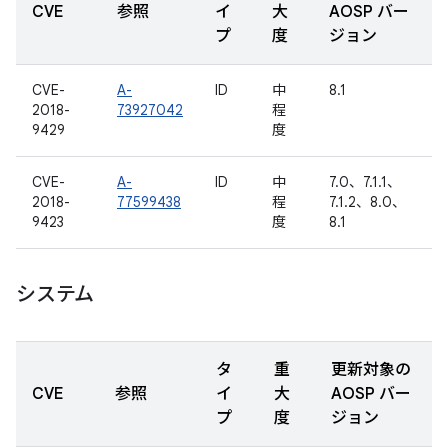
CVE
参照
イ
大
AOSP バー
プ
度
ジョン
CVE-
A-
ID
中
8.1
2018-
73927042
程
9429
度
CVE-
A-
ID
中
7.0、7.1.1、
2018-
77599438
程
7.1.2、8.0、
9423
度
8.1
システム
タ
重
更新対象の
CVE
参照
イ
大
AOSP バー
プ
度
ジョン