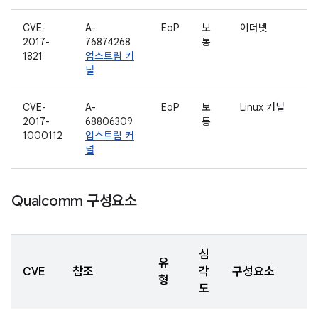
CVE-
A-
EoP
보
이더넷
2017-
76874268
통
1821
업스트림 커
널
CVE-
A-
EoP
보
Linux 커널
2017-
68806309
통
1000112
업스트림 커
널
Qualcomm 구성요소
심
유
CVE
참조
각
구성요소
형
도