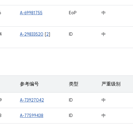
6
A-69981755
EoP
中
4
A-29833520
[
2
]
ID
中
参考编号
类型
严重级别
9
A-73927042
ID
中
3
A-77599438
ID
中