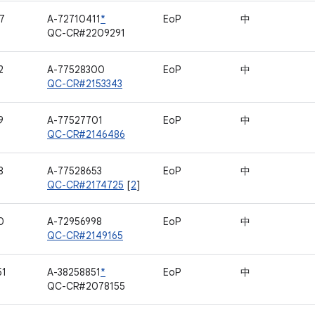
7
A-72710411
*
EoP
中
QC-CR#2209291
2
A-77528300
EoP
中
QC-CR#2153343
9
A-77527701
EoP
中
QC-CR#2146486
8
A-77528653
EoP
中
QC-CR#2174725
[
2
]
0
A-72956998
EoP
中
QC-CR#2149165
51
A-38258851
*
EoP
中
QC-CR#2078155