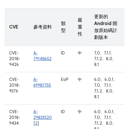
更新的
嚴
類
Android 開
CVE
參考資料
重
型
放原始碼計
性
劃版本
CVE-
A-
ID
中
7.0、7.1.1、
2018-
79148652
7.1.2、8.0、
9426
8.1
CVE-
A-
EoP
中
6.0、6.0.1、
2018-
69981755
7.0、7.1.1、
9376
7.1.2、8.0、
8.1
CVE-
A-
ID
中
6.0、6.0.1、
2018-
29833520
7.0、7.1.1、
9434
[
2
]
7.1.2、8.0、