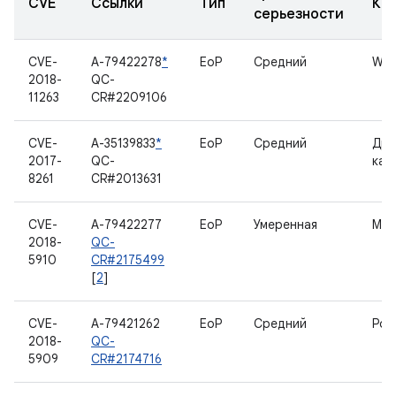
CVE
Ссылки
Тип
Ко
серьезности
CVE-
A-79422278
*
EoP
Средний
WL
2018-
QC-
11263
CR#2209106
CVE-
A-35139833
*
EoP
Средний
Дра
2017-
QC-
кам
8261
CR#2013631
CVE-
A-79422277
EoP
Умеренная
MD
2018-
QC-
5910
CR#2175499
[
2
]
CVE-
A-79421262
EoP
Средний
Рот
2018-
QC-
5909
CR#2174716