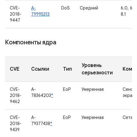
CVE-
A-
DoS
Средний
6.0, 6.0
2018-
79995313
8.1
9447
Компоненты ядра
Уровень
CVE
Ссылки
Тип
Комп
серьезности
CVE-
A-
EoP
Умеренная
Сенсо
2018-
78364203
*
экран
9462
CVE-
A-
EoP
Умеренная
Сетево
2018-
79377438
*
9439