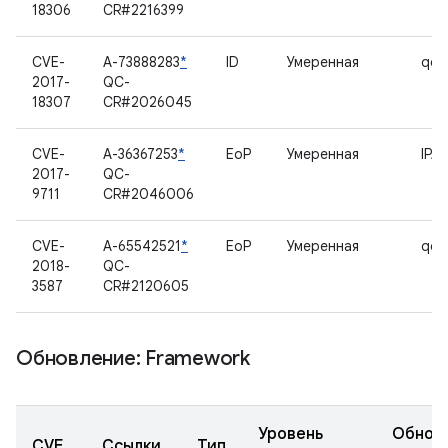
18306
CR#2216399
CVE-
A-73888283
*
ID
Умеренная
qca
2017-
QC-
18307
CR#2026045
CVE-
A-36367253
*
EoP
Умеренная
IPA
2017-
QC-
9711
CR#2046006
CVE-
A-65542521
*
EoP
Умеренная
qca
2018-
QC-
3587
CR#2120605
Обновление: Framework
Уровень
Обнов
CVE
Ссылки
Тип