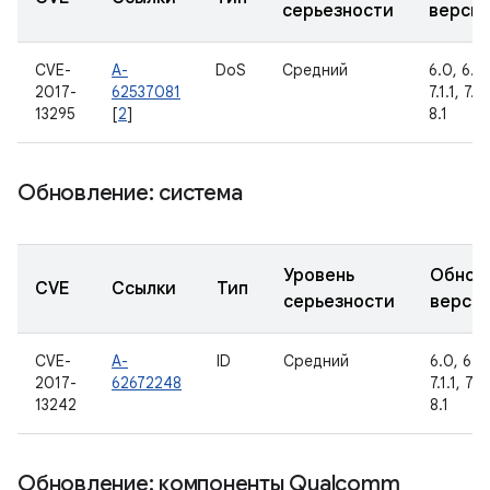
серьезности
верси
CVE-
A-
DoS
Средний
6.0, 6.0.
2017-
62537081
7.1.1, 7.1
13295
[
2
]
8.1
Обновление: система
Уровень
Обнов
CVE
Ссылки
Тип
серьезности
верси
CVE-
A-
ID
Средний
6.0, 6.0.
2017-
62672248
7.1.1, 7.1
13242
8.1
Обновление: компоненты Qualcomm