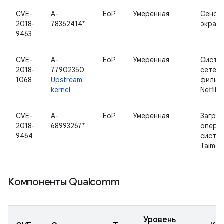
CVE-
A-
EoP
Умеренная
Сенсо
2018-
78362414
*
экран
9463
CVE-
A-
EoP
Умеренная
Систе
2018-
77902350
сетев
1068
Upstream
фильт
kernel
Netfilte
CVE-
A-
EoP
Умеренная
Загруз
2018-
68993267
*
опера
9464
систе
Taimen
Компоненты Qualcomm
Уровень