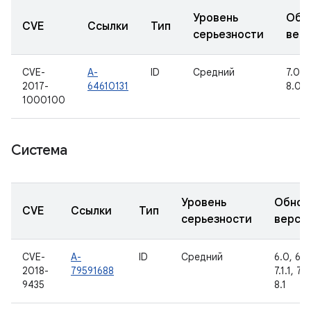
Уровень
Обн
CVE
Ссылки
Тип
серьезности
вер
CVE-
A-
ID
Средний
7.0, 7.
2017-
64610131
8.0, 8
1000100
Система
Уровень
Обнов
CVE
Ссылки
Тип
серьезности
верси
CVE-
A-
ID
Средний
6.0, 6.0.
2018-
79591688
7.1.1, 7.1
9435
8.1