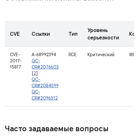
Уровень
CVE
Ссылки
Тип
Ком
серьезности
CVE-
A-68992394
RCE
Критический
WLA
2017-
QC-
15817
CR#2076603
[
2
]
QC-
CR#2084599
QC-
CR#2096512
Часто задаваемые вопросы