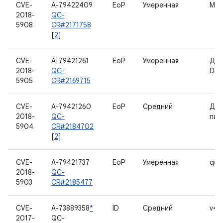
CVE-
A-79422409
EoP
Умеренная
MD
2018-
QC-
5908
CR#2171758
[
2
]
CVE-
A-79421261
EoP
Умеренная
Дра
2018-
QC-
DIA
5905
CR#2169715
CVE-
A-79421260
EoP
Средний
Дра
2018-
QC-
пит
5904
CR#2184702
[
2
]
CVE-
A-79421737
EoP
Умеренная
qca
2018-
QC-
5903
CR#2185477
CVE-
A-73889358
*
ID
Средний
v4l2
2017-
QC-