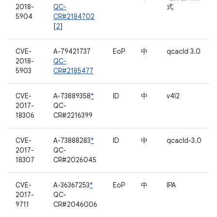
2018-
QC-
式
5904
CR#2184702
[
2
]
CVE-
A-79421737
EoP
中
qcacld 3.0
2018-
QC-
5903
CR#2185477
CVE-
A-73889358
*
ID
中
v4l2
2017-
QC-
18306
CR#2216399
CVE-
A-73888283
*
ID
中
qcacld-3.0
2017-
QC-
18307
CR#2026045
CVE-
A-36367253
*
EoP
中
IPA
2017-
QC-
9711
CR#2046006