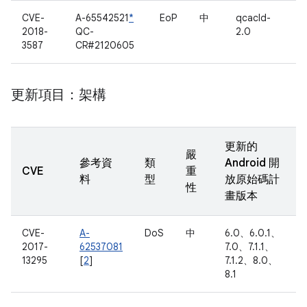
CVE-
A-65542521
*
EoP
中
qcacld-
2018-
QC-
2.0
3587
CR#2120605
更新項目：架構
更新的
嚴
參考資
類
Android 開
CVE
重
料
型
放原始碼計
性
畫版本
CVE-
A-
DoS
中
6.0、6.0.1、
2017-
62537081
7.0、7.1.1、
13295
[
2
]
7.1.2、8.0、
8.1