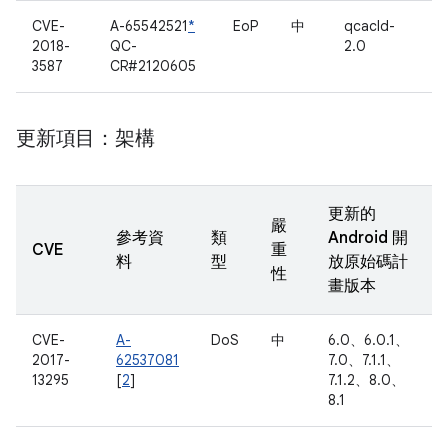
CVE-
A-65542521
*
EoP
中
qcacld-
2018-
QC-
2.0
3587
CR#2120605
更新項目：架構
更新的
嚴
參考資
類
Android 開
CVE
重
料
型
放原始碼計
性
畫版本
CVE-
A-
DoS
中
6.0、6.0.1、
2017-
62537081
7.0、7.1.1、
13295
[
2
]
7.1.2、8.0、
8.1