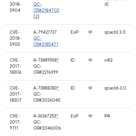
2018-
QC-
式
5904
CR#2184702
[
2
]
CVE-
A-79421737
EoP
中
qcacld 3.0
2018-
QC-
5903
CR#2185477
CVE-
A-73889358
*
ID
中
v4l2
2017-
QC-
18306
CR#2216399
CVE-
A-73888283
*
ID
中
qcacld-3.0
2017-
QC-
18307
CR#2026045
CVE-
A-36367253
*
EoP
中
IPA
2017-
QC-
9711
CR#2046006