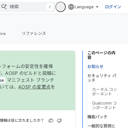
/
ログイン
ive
リファレンス
このページの内
容
ットフォームの安定性を確保
お知らせ
す。AOSP のビルドと投稿に
セキュリティ パ
se
マニフェスト ブランチ
ッチ
ついては、
AOSP の変更点
を
カーネル コン
ポーネント
Qualcomm コ
ンポーネント
機能パッチ
情報は役に立ちましたか？
一般的な質問と