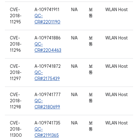
CVE-
A-109741911
N/A
보
WLAN Host
2018-
QC-
통
11295
CR#2201190
CVE-
A-109741886
N/A
보
WLAN Host
2018-
QC-
통
11296
CR#2204463
CVE-
A-109741872
N/A
보
WLAN Host
2018-
QC-
통
11297
CR#2175439
CVE-
A-109741777
N/A
보
WLAN Host
2018-
QC-
통
11298
CR#2180699
CVE-
A-109741735
N/A
보
WLAN Host
2018-
QC-
통
11300
CR#2191365