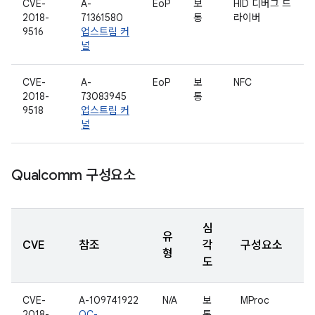
CVE-
A-
EoP
보
HID 디버그 드
2018-
71361580
통
라이버
9516
업스트림 커
널
CVE-
A-
EoP
보
NFC
2018-
73083945
통
9518
업스트림 커
널
Qualcomm 구성요소
심
유
CVE
참조
각
구성요소
형
도
CVE-
A-109741922
N/A
보
MProc
2018-
QC-
통