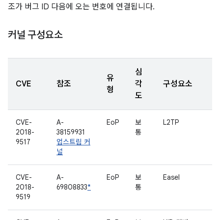
조가 버그 ID 다음에 오는 번호에 연결됩니다.
커널 구성요소
심
유
CVE
참조
각
구성요소
형
도
CVE-
A-
EoP
보
L2TP
2018-
38159931
통
9517
업스트림 커
널
CVE-
A-
EoP
보
Easel
2018-
69808833
*
통
9519