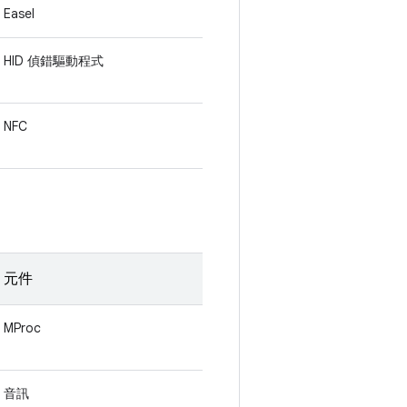
Easel
HID 偵錯驅動程式
NFC
元件
MProc
音訊