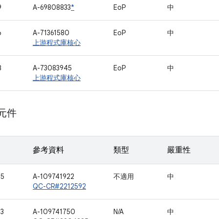
9
A-69808833
*
EoP
中
6
A-71361580
EoP
中
上游程式庫核心
8
A-73083945
EoP
中
上游程式庫核心
 元件
參考資料
類型
嚴重性
65
A-109741922
不適用
中
QC-CR#2212592
73
A-109741750
N/A
中