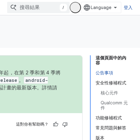
/
登入
這個頁面中的內
容
，在第 2 季和第 4 季將
公告事項
release
。
android-
安全性修補程式
始碼計畫的最新版本。詳情請
核心元件
Qualcomm 元
件
功能修補程式
這對你有幫助嗎？
常見問題與解答
版本