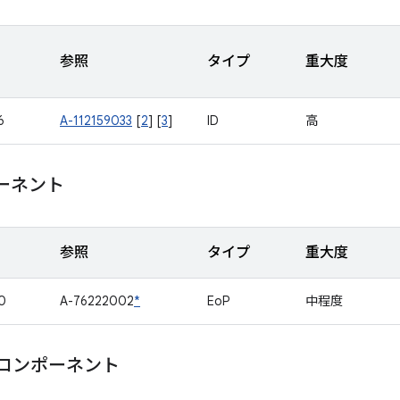
参照
タイプ
重大度
6
A-112159033
[
2
] [
3
]
ID
高
ポーネント
参照
タイプ
重大度
0
A-76222002
*
EoP
中程度
m コンポーネント