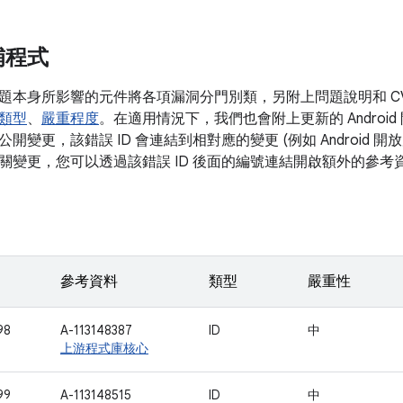
補程式
題本身所影響的元件將各項漏洞分門別類，另附上問題說明和 C
類型
、
嚴重程度
。在適用情況下，我們也會附上更新的 Android 
開變更，該錯誤 ID 會連結到相對應的變更 (例如 Android 
關變更，您可以透過該錯誤 ID 後面的編號連結開啟額外的參考
參考資料
類型
嚴重性
98
A-113148387
ID
中
上游程式庫核心
99
A-113148515
ID
中