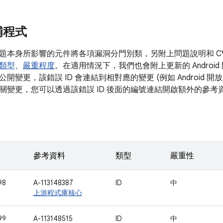
補程式
題本身所影響的元件將各項漏洞分門別類，另附上問題說明和 C
類型
、
嚴重程度
。在適用情況下，我們也會附上更新的 Android 
開變更，該錯誤 ID 會連結到相對應的變更 (例如 Android 
關變更，您可以透過該錯誤 ID 後面的編號連結開啟額外的參考
參考資料
類型
嚴重性
98
A-113148387
ID
中
上游程式庫核心
99
A-113148515
ID
中