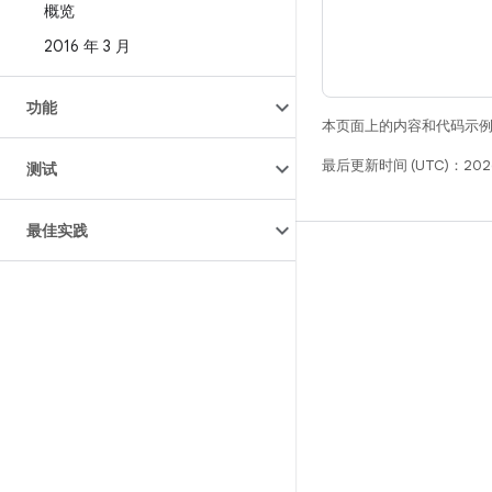
概览
2016 年 3 月
功能
本页面上的内容和代码示
最后更新时间 (UTC)：202
测试
最佳实践
构建
Android 代码库
要求
下载
预览二进制文件
出厂映像
驱动程序二进制文件