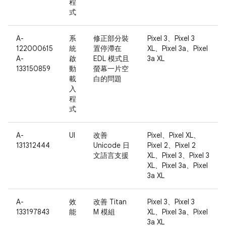
程
式
A-
系
修正部分裝
Pixel 3、Pixel 3
122000615
統
置停滯在
XL、Pixel 3a、Pixel
A-
啟
EDL 模式且
3a XL
133150859
動
螢幕一片空
載
白的問題
入
程
式
A-
UI
改善
Pixel、Pixel XL、
131312444
Unicode 日
Pixel 2、Pixel 2
文語言支援
XL、Pixel 3、Pixel 3
XL、Pixel 3a、Pixel
3a XL
A-
效
改善 Titan
Pixel 3、Pixel 3
133197843
能
M 模組
XL、Pixel 3a、Pixel
3a XL