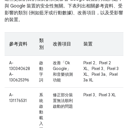
與 Google 裝置的安全性無關。下表列出相關參考資料、受
影響的類別 (例如藍牙或行動數據)、改善項目，以及受影響
的裝置。
類
參考資料
改善項目
裝置
別
A-
啟
改善「Ok
Pixel 2、Pixel 2
130340628
動
Google」
XL、Pixel 3、Pixel 3
A-
字
和音樂偵測
XL、Pixel 3a、Pixel
130625396
詞
功能
3a XL
A-
系
修正部分裝
Pixel 3、Pixel 3 XL
131176531
統
置無法順利
啟
啟動的問題
動
載
入