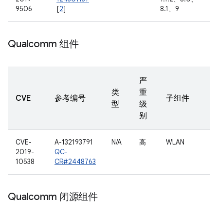
9506
[
2
]
8.1、9
Qualcomm 组件
严
类
重
CVE
参考编号
子组件
型
级
别
CVE-
A-132193791
N/A
高
WLAN
2019-
QC-
10538
CR#2448763
Qualcomm 闭源组件