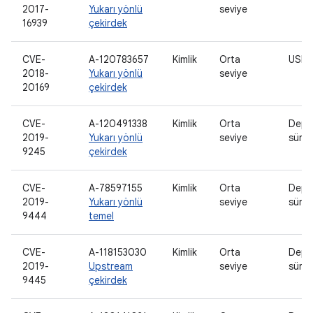
2017-
Yukarı yönlü
seviye
16939
çekirdek
CVE-
A-120783657
Kimlik
Orta
USB 
2018-
Yukarı yönlü
seviye
20169
çekirdek
CVE-
A-120491338
Kimlik
Orta
Depo
2019-
Yukarı yönlü
seviye
sürü
9245
çekirdek
CVE-
A-78597155
Kimlik
Orta
Depo
2019-
Yukarı yönlü
seviye
sürü
9444
temel
CVE-
A-118153030
Kimlik
Orta
Depo
2019-
Upstream
seviye
sürü
9445
çekirdek