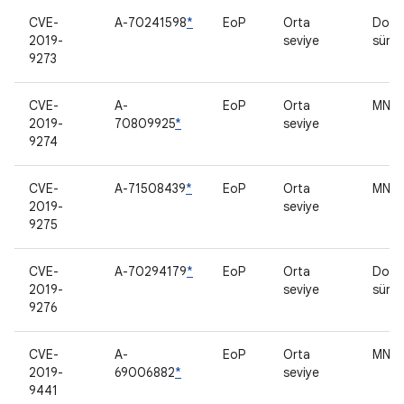
CVE-
A-70241598
*
EoP
Orta
Doku
2019-
seviye
sürü
9273
CVE-
A-
EoP
Orta
MNH 
2019-
70809925
*
seviye
9274
CVE-
A-71508439
*
EoP
Orta
MNH 
2019-
seviye
9275
CVE-
A-70294179
*
EoP
Orta
Doku
2019-
seviye
sürü
9276
CVE-
A-
EoP
Orta
MNH 
2019-
69006882
*
seviye
9441