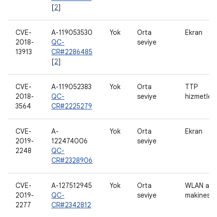
[
2
]
CVE-
A-119053530
Yok
Orta
Ekran
2018-
QC-
seviye
13913
CR#2286485
[
2
]
CVE-
A-119052383
Yok
Orta
TTP
2018-
QC-
seviye
hizmetleri
3564
CR#2225279
CVE-
A-
Yok
Orta
Ekran
2019-
122474006
seviye
2248
QC-
CR#2328906
CVE-
A-127512945
Yok
Orta
WLAN ana
2019-
QC-
seviye
makinesi
2277
CR#2342812