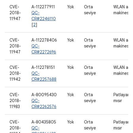
CVE-
A-112277911
Yok
Orta
WLAN ana
2018-
QC-
seviye
makinesi
11947
CR#2246110
[
2
]
CVE-
A-112278406
Yok
Orta
WLAN ana
2018-
QC-
seviye
makinesi
11947
CR#2272696
CVE-
A-112278151
Yok
Orta
WLAN ana
2018-
QC-
seviye
makinesi
11942
CR#2257688
CVE-
A-80095430
Yok
Orta
Patlayan
2018-
QC-
seviye
mısır
11983
CR#2262576
CVE-
A-80435805
Yok
Orta
Patlayan
2018-
QC-
seviye
mısır