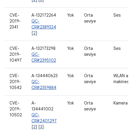
CVE-
A-132172264
Yok
Orta
Ses
2019-
QC-
seviye
2341
CR#2389324
[
2
]
CVE-
A-132173298
Yok
Orta
Ses
2019-
QC-
seviye
10497
CR#2395102
CVE-
A-134440623
Yok
Orta
WLAN ana
2019-
QC-
seviye
makinesi
10542
CR#2359884
CVE-
A-
Yok
Orta
Kamera
2019-
134441002
seviye
10502
QC-
CR#2401297
[
2
] [
3
]