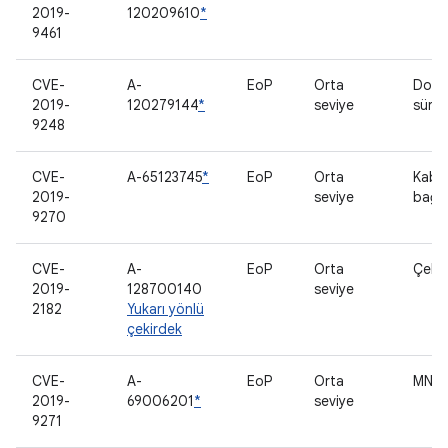
2019-
120209610
*
9461
CVE-
A-
EoP
Orta
Doku
2019-
120279144
*
seviye
sürü
9248
CVE-
A-65123745
*
EoP
Orta
Kabl
2019-
seviye
bağla
9270
CVE-
A-
EoP
Orta
Çeki
2019-
128700140
seviye
2182
Yukarı yönlü
çekirdek
CVE-
A-
EoP
Orta
MNH 
2019-
69006201
*
seviye
9271