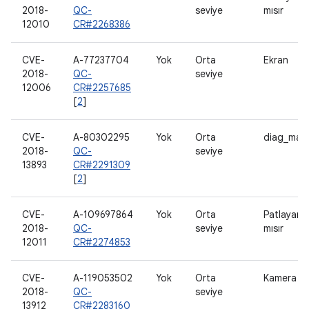
2018-
QC-
seviye
mısır
12010
CR#2268386
CVE-
A-77237704
Yok
Orta
Ekran
2018-
QC-
seviye
12006
CR#2257685
[
2
]
CVE-
A-80302295
Yok
Orta
diag_mas
2018-
QC-
seviye
13893
CR#2291309
[
2
]
CVE-
A-109697864
Yok
Orta
Patlayan
2018-
QC-
seviye
mısır
12011
CR#2274853
CVE-
A-119053502
Yok
Orta
Kamera
2018-
QC-
seviye
13912
CR#2283160