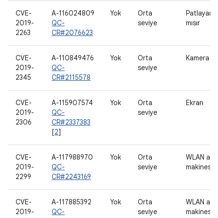
CVE-
A-116024809
Yok
Orta
Patlayan
2019-
QC-
seviye
mısır
2263
CR#2076623
CVE-
A-110849476
Yok
Orta
Kamera
2019-
QC-
seviye
2345
CR#2115578
CVE-
A-115907574
Yok
Orta
Ekran
2019-
QC-
seviye
2306
CR#2337383
[
2
]
CVE-
A-117988970
Yok
Orta
WLAN ana
2019-
QC-
seviye
makinesi
2299
CR#2243169
CVE-
A-117885392
Yok
Orta
WLAN ana
2019-
QC-
seviye
makinesi