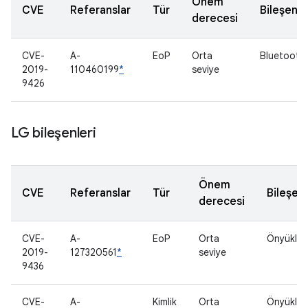
Önem
CVE
Referanslar
Tür
Bileşen
derecesi
CVE-
A-
EoP
Orta
Bluetooth
2019-
110460199
*
seviye
9426
LG bileşenleri
Önem
CVE
Referanslar
Tür
Bileşen
derecesi
CVE-
A-
EoP
Orta
Önyükleyi
2019-
127320561
*
seviye
9436
CVE-
A-
Kimlik
Orta
Önyükleyi