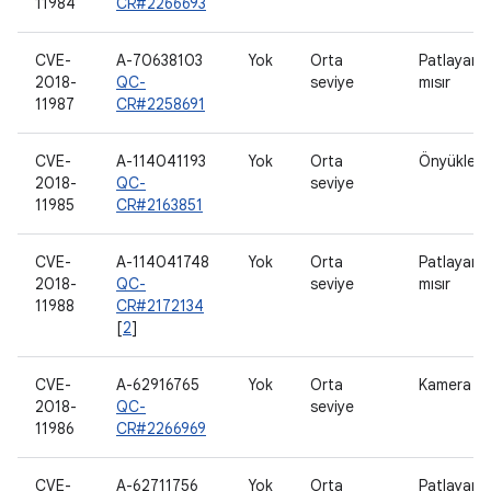
11984
CR#2266693
CVE-
A-70638103
Yok
Orta
Patlayan
2018-
QC-
seviye
mısır
11987
CR#2258691
CVE-
A-114041193
Yok
Orta
Önyükleyi
2018-
QC-
seviye
11985
CR#2163851
CVE-
A-114041748
Yok
Orta
Patlayan
2018-
QC-
seviye
mısır
11988
CR#2172134
[
2
]
CVE-
A-62916765
Yok
Orta
Kamera
2018-
QC-
seviye
11986
CR#2266969
CVE-
A-62711756
Yok
Orta
Patlayan