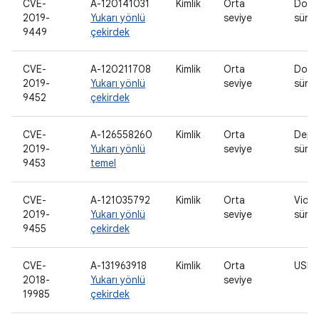
CVE-
A-120141031
Kimlik
Orta
Doku
2019-
Yukarı yönlü
seviye
sürü
9449
çekirdek
CVE-
A-120211708
Kimlik
Orta
Doku
2019-
Yukarı yönlü
seviye
sürü
9452
çekirdek
CVE-
A-126558260
Kimlik
Orta
Depo
2019-
Yukarı yönlü
seviye
sürü
9453
temel
CVE-
A-121035792
Kimlik
Orta
Vide
2019-
Yukarı yönlü
seviye
sürü
9455
çekirdek
CVE-
A-131963918
Kimlik
Orta
USB 
2018-
Yukarı yönlü
seviye
19985
çekirdek