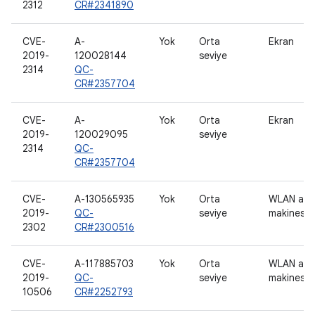
2312
CR#2341890
CVE-
A-
Yok
Orta
Ekran
2019-
120028144
seviye
2314
QC-
CR#2357704
CVE-
A-
Yok
Orta
Ekran
2019-
120029095
seviye
2314
QC-
CR#2357704
CVE-
A-130565935
Yok
Orta
WLAN ana
2019-
QC-
seviye
makinesi
2302
CR#2300516
CVE-
A-117885703
Yok
Orta
WLAN ana
2019-
QC-
seviye
makinesi
10506
CR#2252793