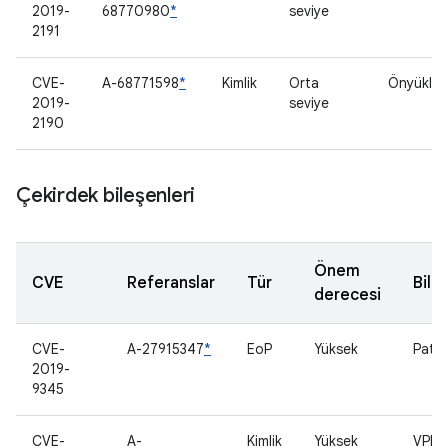
2019-
68770980
*
seviye
2191
CVE-
A-68771598
*
Kimlik
Orta
Önyükleyi
2019-
seviye
2190
Çekirdek bileşenleri
Önem
CVE
Referanslar
Tür
Bile
derecesi
CVE-
A-27915347
*
EoP
Yüksek
Patla
2019-
9345
CVE-
A-
Kimlik
Yüksek
VPN