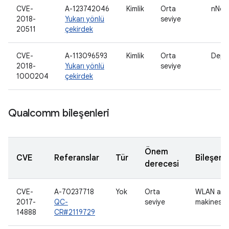
CVE-
A-123742046
Kimlik
Orta
nNet/
2018-
Yukarı yönlü
seviye
20511
çekirdek
CVE-
A-113096593
Kimlik
Orta
Depo
2018-
Yukarı yönlü
seviye
1000204
çekirdek
Qualcomm bileşenleri
Önem
CVE
Referanslar
Tür
Bileşen
derecesi
CVE-
A-70237718
Yok
Orta
WLAN ana
2017-
QC-
seviye
makinesi
14888
CR#2119729