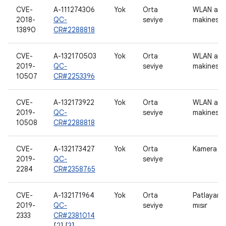
CVE-
A-111274306
Yok
Orta
WLAN ana
2018-
QC-
seviye
makinesi
13890
CR#2288818
CVE-
A-132170503
Yok
Orta
WLAN ana
2019-
QC-
seviye
makinesi
10507
CR#2253396
CVE-
A-132173922
Yok
Orta
WLAN ana
2019-
QC-
seviye
makinesi
10508
CR#2288818
CVE-
A-132173427
Yok
Orta
Kamera
2019-
QC-
seviye
2284
CR#2358765
CVE-
A-132171964
Yok
Orta
Patlayan
2019-
QC-
seviye
mısır
2333
CR#2381014
[
2
] [
3
]