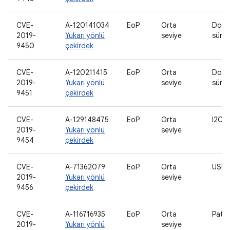
CVE-
A-120141034
EoP
Orta
Doku
2019-
Yukarı yönlü
seviye
sürü
9450
çekirdek
CVE-
A-120211415
EoP
Orta
Doku
2019-
Yukarı yönlü
seviye
sürü
9451
çekirdek
CVE-
A-129148475
EoP
Orta
I2C s
2019-
Yukarı yönlü
seviye
9454
çekirdek
CVE-
A-71362079
EoP
Orta
USB 
2019-
Yukarı yönlü
seviye
9456
çekirdek
CVE-
A-116716935
EoP
Orta
Patla
2019-
Yukarı yönlü
seviye