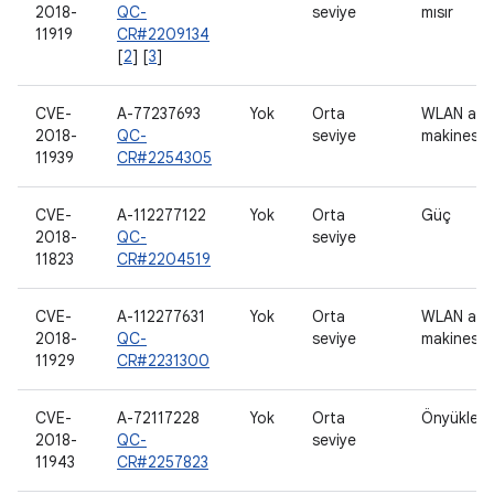
2018-
QC-
seviye
mısır
11919
CR#2209134
[
2
] [
3
]
CVE-
A-77237693
Yok
Orta
WLAN ana
2018-
QC-
seviye
makinesi
11939
CR#2254305
CVE-
A-112277122
Yok
Orta
Güç
2018-
QC-
seviye
11823
CR#2204519
CVE-
A-112277631
Yok
Orta
WLAN ana
2018-
QC-
seviye
makinesi
11929
CR#2231300
CVE-
A-72117228
Yok
Orta
Önyükleyi
2018-
QC-
seviye
11943
CR#2257823