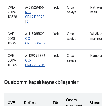
CVE-
A-63528466
Yok
Orta
Patlayan
2019-
QC-
seviye
mısır
10528
CR#2133028
[
2
]
CVE-
A-117985523
Yok
Orta
WLAN ana
2018-
QC-
seviye
makinesi
11825
CR#2205722
CVE-
A-129275872
Yok
Orta
Kamera
2019-
QC-
seviye
10565
CR#2213706
Qualcomm kapalı kaynak bileşenleri
Önem
CVE
Referanslar
Tür
Bileşen
derecesi