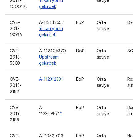
2018-
Yukarı yönlü
seviye
1000199
çekirdek
CVE-
A-113148557
EoP
Orta
Depo
2018-
Yukarı yönlü
seviye
13096
çekirdek
CVE-
A-112406370
DoS
Orta
SCT
2018-
Upstream
seviye
5803
çekirdek
CVE-
A-112312381
EoP
Orta
Resi
2019-
seviye
sürü
2189
CVE-
A-
EoP
Orta
Resi
2019-
112309571
*
seviye
sürü
2188
CVE-
A-70521013
EoP
Orta
Netli