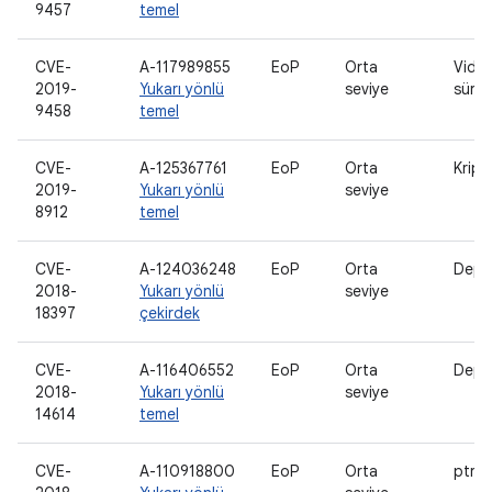
9457
temel
CVE-
A-117989855
EoP
Orta
Vide
2019-
Yukarı yönlü
seviye
sürü
9458
temel
CVE-
A-125367761
EoP
Orta
Kript
2019-
Yukarı yönlü
seviye
8912
temel
CVE-
A-124036248
EoP
Orta
Depo
2018-
Yukarı yönlü
seviye
18397
çekirdek
CVE-
A-116406552
EoP
Orta
Depo
2018-
Yukarı yönlü
seviye
14614
temel
CVE-
A-110918800
EoP
Orta
ptra