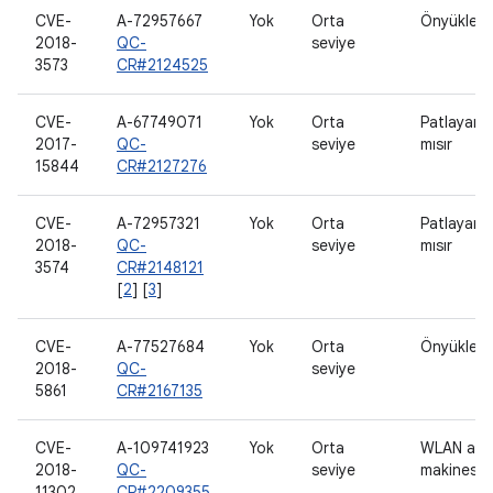
CVE-
A-72957667
Yok
Orta
Önyükleyi
2018-
QC-
seviye
3573
CR#2124525
CVE-
A-67749071
Yok
Orta
Patlayan
2017-
QC-
seviye
mısır
15844
CR#2127276
CVE-
A-72957321
Yok
Orta
Patlayan
2018-
QC-
seviye
mısır
3574
CR#2148121
[
2
] [
3
]
CVE-
A-77527684
Yok
Orta
Önyükleyi
2018-
QC-
seviye
5861
CR#2167135
CVE-
A-109741923
Yok
Orta
WLAN ana
2018-
QC-
seviye
makinesi
11302
CR#2209355