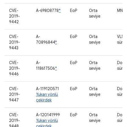
CVE-
A-69808778
*
EoP
Orta
MNH 
2019-
seviye
9442
CVE-
A-
EoP
Orta
VL53
2019-
70896844
*
seviye
sürü
9443
CVE-
A-
EoP
Orta
Doku
2019-
118617506
*
seviye
sürü
9446
CVE-
A-119120571
EoP
Orta
Doku
2019-
Yukarı yönlü
seviye
sürü
9447
çekirdek
CVE-
A-120141999
EoP
Orta
Doku
2019-
Yukarı yönlü
seviye
sürü
9448
çekirdek