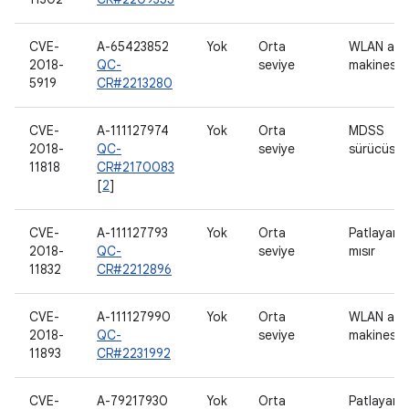
CVE-
A-65423852
Yok
Orta
WLAN ana
2018-
QC-
seviye
makinesi
5919
CR#2213280
CVE-
A-111127974
Yok
Orta
MDSS
2018-
QC-
seviye
sürücüsü
11818
CR#2170083
[
2
]
CVE-
A-111127793
Yok
Orta
Patlayan
2018-
QC-
seviye
mısır
11832
CR#2212896
CVE-
A-111127990
Yok
Orta
WLAN ana
2018-
QC-
seviye
makinesi
11893
CR#2231992
CVE-
A-79217930
Yok
Orta
Patlayan