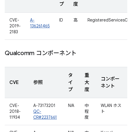
プ
度
CVE-
A-
ID
高
RegisteredServicesCa
2019-
136261465
2183
Qualcomm コンポーネント
タ
重
コンポー
CVE
参照
イ
大
ネント
プ
度
CVE-
A-73173201
N/A
中
WLAN ホス
2018-
QC-
程
ト
11934
CR#2237661
度