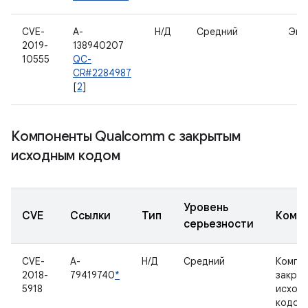
CVE-
A-
Н/Д
Средний
Экр
2019-
138940207
10555
QC-
CR#2284987
[
2
]
Компоненты Qualcomm с закрытым
исходным кодом
Уровень
CVE
Ссылки
Тип
Комп
серьезности
CVE-
A-
Н/Д
Средний
Компо
2018-
79419740
*
закры
5918
исход
кодом