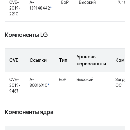
CVE-
A-
EoP
Высокий
9, 10
2019-
139148442
*
2210
Компоненты LG
Уровень
CVE
Ссылки
Тип
Компо
серьезности
CVE-
A-
EoP
Высокий
Загруз
2019-
80316910
*
ОС
9467
Компоненты ядра