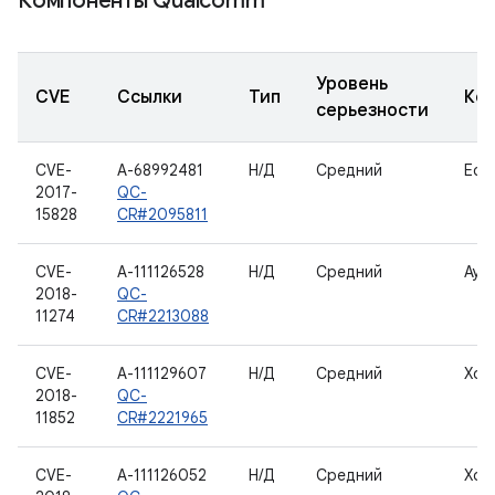
Компоненты Qualcomm
Уровень
CVE
Ссылки
Тип
Ко
серьезности
CVE-
A-68992481
Н/Д
Средний
Eco
2017-
QC-
15828
CR#2095811
CVE-
A-111126528
Н/Д
Средний
Ауд
2018-
QC-
11274
CR#2213088
CVE-
A-111129607
Н/Д
Средний
Хос
2018-
QC-
11852
CR#2221965
CVE-
A-111126052
Н/Д
Средний
Хос