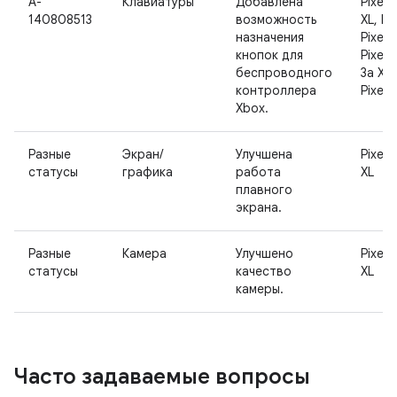
A-
Клавиатуры
Добавлена
Pixel 2
140808513
возможность
XL, Pix
назначения
Pixel 3
кнопок для
Pixel 3
беспроводного
3a XL,
контроллера
Pixel 
Xbox.
Разные
Экран/
Улучшена
Pixel 4
статусы
графика
работа
XL
плавного
экрана.
Разные
Камера
Улучшено
Pixel 4
статусы
качество
XL
камеры.
Часто задаваемые вопросы