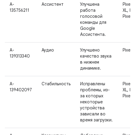
A-
Ассистент
Улучшена
Pixel 2
135756211
работа
XL, Pix
голосовой
Pixel 
команды для
Google
Ассистента.
A-
Аудио
Улучшено
Pixel 3
139313340
качество звука
в нижнем
динамике.
A-
Стабильность
Исправлены
Pixel 3
139402097
проблемы, из-
XL, Pix
за которых
Pixel 
некоторые
устройства
зависали во
время загрузки.