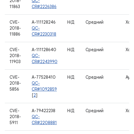
2018-
QC-
11863
CR#2226386
CVE-
A-111128246
Н/Д
Средний
Хос
2018-
QC-
11886
CR#2230318
CVE-
A-111128640
Н/Д
Средний
Хос
2018-
QC-
11903
CR#2243990
CVE-
A-77528410
Н/Д
Средний
Ауд
2018-
QC-
5856
CR#1092859
[
2
]
CVE-
A-79422238
Н/Д
Средний
Хос
2018-
QC-
5911
CR#2208881