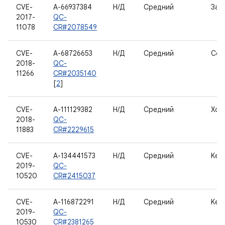
CVE-
A-66937384
Н/Д
Средний
Заг
2017-
QC-
11078
CR#2078549
CVE-
A-68726653
Н/Д
Средний
Сер
2018-
QC-
11266
CR#2035140
[
2
]
CVE-
A-111129382
Н/Д
Средний
Хос
2018-
QC-
11883
CR#2229615
CVE-
A-134441573
Н/Д
Средний
Kern
2019-
QC-
10520
CR#2415037
CVE-
A-116872291
Н/Д
Средний
Kern
2019-
QC-
10530
CR#2381265