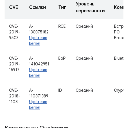
Уровень
CVE
Ссылки
Тип
Компо
серьезности
CVE-
A-
RCE
Средний
Встро
2019-
130375182
ПО
9503
Upstream
Broad
kernel
CVE-
A-
EoP
Средний
Blueto
2019-
141042951
15917
Upstream
kernel
CVE-
A-
ID
Средний
Crypto
2018-
110871389
1108
Upstream
kernel