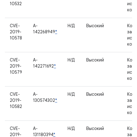
10532
исх
код
CVE-
A-
Н/Д
Высокий
Комп
2019-
142268949
*
зак
10578
исх
код
CVE-
A-
Н/Д
Высокий
Комп
2019-
142271692
*
зак
10579
исх
код
CVE-
A-
Н/Д
Высокий
Комп
2019-
130574302
*
зак
10582
исх
код
CVE-
A-
Н/Д
Высокий
Комп
2019-
131180394
*
зак