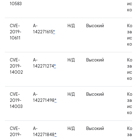
10583
исх
код
CVE-
A-
Н/Д
Высокий
Комп
2019-
142271615
*
зак
10611
исх
код
CVE-
A-
Н/Д
Высокий
Комп
2019-
142271274
*
зак
14002
исх
код
CVE-
A-
Н/Д
Высокий
Комп
2019-
142271498
*
зак
14003
исх
код
CVE-
A-
Н/Д
Высокий
Комп
2019-
142271848
*
зак