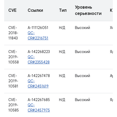
Уровень
CVE
Ссылки
Тип
Ко
серьезности
CVE-
A-111126051
Н/Д
Высокий
Хос
2018-
QC-
11843
CR#2216751
CVE-
A-142268223
Н/Д
Высокий
Ядр
2019-
QC-
10558
CR#2355428
CVE-
A-142267478
Н/Д
Высокий
Ауд
2019-
QC-
10581
CR#2451619
CVE-
A-142267685
Н/Д
Высокий
Ядр
2019-
QC-
10585
CR#2457975