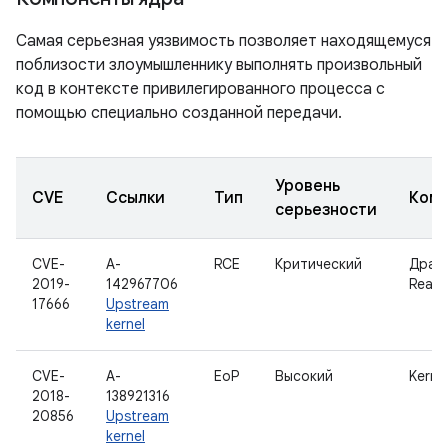
Самая серьезная уязвимость позволяет находящемуся
поблизости злоумышленнику выполнять произвольный
код в контексте привилегированного процесса с
помощью специально созданной передачи.
Уровень
CVE
Ссылки
Тип
Комп
серьезности
CVE-
A-
RCE
Критический
Драй
2019-
142967706
Realte
17666
Upstream
kernel
CVE-
A-
EoP
Высокий
Kerne
2018-
138921316
20856
Upstream
kernel