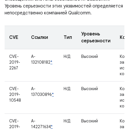
Уровень серьезности этих уязвимостей определяется
непосредственно компанией Qualcomm.
Уровень
CVE
Ссылки
Тип
Ком
серьезности
CVE-
A-
Н/Д
Высокий
Комп
2019-
132108182
*
зак
2267
исх
код
CVE-
A-
Н/Д
Высокий
Комп
2019-
137030896
*
зак
10548
исх
код
CVE-
A-
Н/Д
Высокий
Комп
2019-
142271634
*
зак