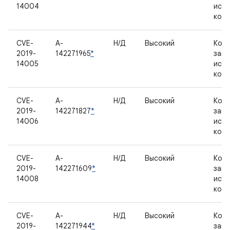
14004
исх
код
CVE-
A-
Н/Д
Высокий
Комп
2019-
142271965
*
зак
14005
исх
код
CVE-
A-
Н/Д
Высокий
Комп
2019-
142271827
*
зак
14006
исх
код
CVE-
A-
Н/Д
Высокий
Комп
2019-
142271609
*
зак
14008
исх
код
CVE-
A-
Н/Д
Высокий
Комп
2019-
142271944
*
зак