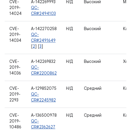
CVE-
A-142269993
Н/Д
Высокий
Мод
2019-
QC-
14024
CR#2494103
CVE-
A-142270258
Н/Д
Высокий
Кам
2019-
QC-
14034
CR#2491649
[
2
] [
3
]
CVE-
A-142269832
Н/Д
Высокий
Хос
2019-
QC-
14036
CR#2200862
CVE-
A-129852075
Н/Д
Средний
Кам
2019-
QC-
2293
CR#2245982
CVE-
A-136500978
Н/Д
Средний
Кам
2019-
QC-
10486
CR#2362627