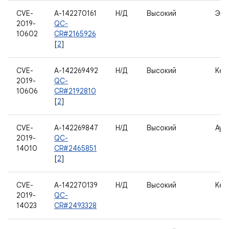
CVE-
A-142270161
Н/Д
Высокий
Экр
2019-
QC-
10602
CR#2165926
[
2
]
CVE-
A-142269492
Н/Д
Высокий
Kern
2019-
QC-
10606
CR#2192810
[
2
]
CVE-
A-142269847
Н/Д
Высокий
Ауд
2019-
QC-
14010
CR#2465851
[
2
]
CVE-
A-142270139
Н/Д
Высокий
Kern
2019-
QC-
14023
CR#2493328