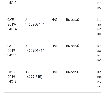
14013
исх
код
CVE-
A-
Н/Д
Высокий
Комп
2019-
142270349
*
зак
14014
исх
код
CVE-
A-
Н/Д
Высокий
Комп
2019-
142270646
*
зак
14016
исх
код
CVE-
A-
Н/Д
Высокий
Комп
2019-
142271515
*
зак
14017
исх
код