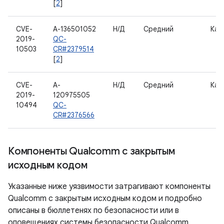
[
2
]
CVE-
A-136501052
Н/Д
Средний
Кам
2019-
QC-
10503
CR#2379514
[
2
]
CVE-
A-
Н/Д
Средний
Кам
2019-
120975505
10494
QC-
CR#2376566
Компоненты Qualcomm с закрытым
исходным кодом
Указанные ниже уязвимости затрагивают компоненты
Qualcomm с закрытым исходным кодом и подробно
описаны в бюллетенях по безопасности или в
оповещениях системы безопасности Qualcomm.