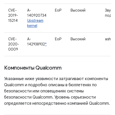
CVE-
A-
EoP
Высокий
Звуко
2019-
140920734
подс
15214
Upstream
kernel
CVE-
A-
EoP
Высокий
ashm
2020-
142938932
*
0009
Компоненты Qualcomm
Указанные ниже уязвимости затрагивают компоненты
Qualcomm и подробно описаны в бюллетенях по
безопасности или оповещениях системы
безопасности Qualcomm. Уровень серьезности
определяется непосредственно компанией Qualcomm.