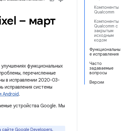
Компоненты
Qualcomm
xel – март
Компоненты
Qualcomm с
закрытым
исходным
кодом
Функциональны
е исправления
Часто
 улучшениях функциональных
задаваемые
 проблемы, перечисленные
вопросы
ены в исправлении 2020-03-
Версии
нь исправления системы
 Android
.
аемые устройства Google. Мы
а
сайте Google Developers
.