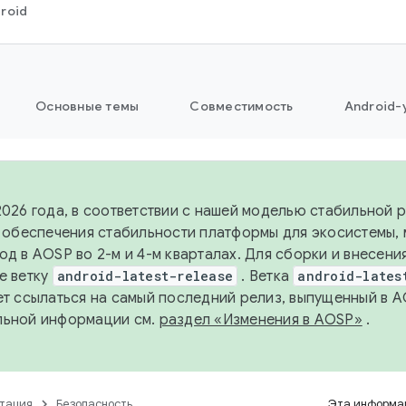
roid
Основные темы
Совместимость
Android-
2026 года, в соответствии с нашей моделью стабильной
я обеспечения стабильности платформы для экосистемы,
од в AOSP во 2-м и 4-м кварталах. Для сборки и внесени
е ветку
android-latest-release
. Ветка
android-lates
ет ссылаться на самый последний релиз, выпущенный в A
льной информации см.
раздел «Изменения в AOSP»
.
тация
Безопасность
Эта информац