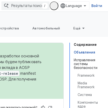
/
Войти
устройства
Автомобильный
Ещё
Содержание
Объявления
 разработки основной
Исправления
 мы будем публиковать
системы
я вклада в AOSP
безопасности
t-release
manifest
Framework
OSP. Для получения
Media
Framework
Система
Компоненты
ядра
ия оказалась полезной?