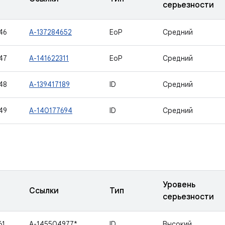
серьезности
46
A-137284652
EoP
Средний
47
A-141622311
EoP
Средний
48
A-139417189
ID
Средний
49
A-140177694
ID
Средний
Уровень
Ссылки
Тип
серьезности
61
A-145504977*
ID
Высокий