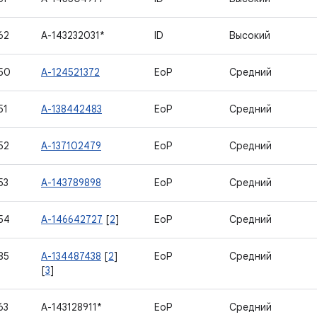
62
A-143232031*
ID
Высокий
50
A-124521372
EoP
Средний
51
A-138442483
EoP
Средний
52
A-137102479
EoP
Средний
53
A-143789898
EoP
Средний
54
A-146642727
[
2
]
EoP
Средний
85
A-134487438
[
2
]
EoP
Средний
[
3
]
63
A-143128911*
EoP
Средний