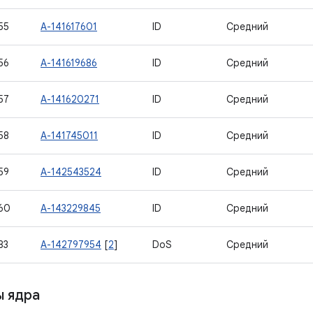
55
A-141617601
ID
Средний
56
A-141619686
ID
Средний
57
A-141620271
ID
Средний
58
A-141745011
ID
Средний
59
A-142543524
ID
Средний
60
A-143229845
ID
Средний
83
A-142797954
[
2
]
DoS
Средний
 ядра