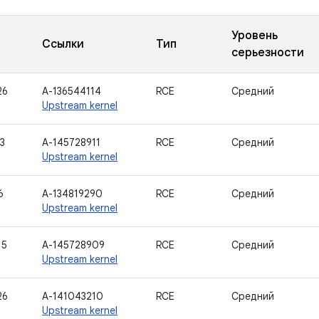
Уровень
Ссылки
Тип
серьезности
26
A-136544114
RCE
Средний
Upstream kernel
3
A-145728911
RCE
Средний
Upstream kernel
6
A-134819290
RCE
Средний
Upstream kernel
15
A-145728909
RCE
Средний
Upstream kernel
26
A-141043210
RCE
Средний
Upstream kernel