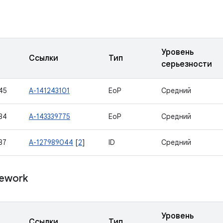
Уровень
Ссылки
Тип
серьезности
45
A-141243101
EoP
Средний
84
A-143339775
EoP
Средний
87
A-127989044
[
2
]
ID
Средний
ework
Уровень
Ссылки
Тип