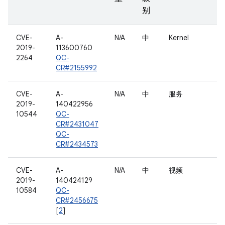
别
CVE-
A-
N/A
中
Kernel
2019-
113600760
2264
QC-
CR#2155992
CVE-
A-
N/A
中
服务
2019-
140422956
10544
QC-
CR#2431047
QC-
CR#2434573
CVE-
A-
N/A
中
视频
2019-
140424129
10584
QC-
CR#2456675
[
2
]