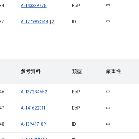
84
A-143339775
EoP
中
87
A-127989044
[
2
]
ID
中
參考資料
類型
嚴重性
46
A-137284652
EoP
中
47
A-141622311
EoP
中
48
A-139417189
ID
中