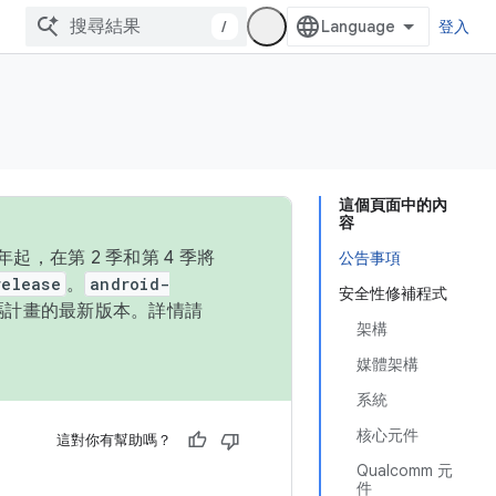
/
登入
這個頁面中的內
容
，在第 2 季和第 4 季將
公告事項
release
。
android-
安全性修補程式
始碼計畫的最新版本。詳情請
架構
媒體架構
系統
核心元件
這對你有幫助嗎？
Qualcomm 元
件