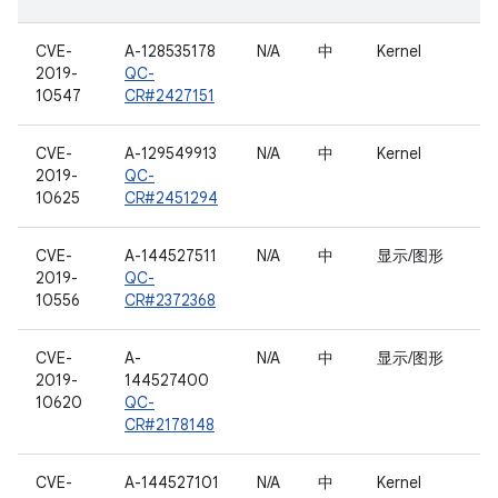
CVE-
A-128535178
N/A
中
Kernel
2019-
QC-
10547
CR#2427151
CVE-
A-129549913
N/A
中
Kernel
2019-
QC-
10625
CR#2451294
CVE-
A-144527511
N/A
中
显示/图形
2019-
QC-
10556
CR#2372368
CVE-
A-
N/A
中
显示/图形
2019-
144527400
10620
QC-
CR#2178148
CVE-
A-144527101
N/A
中
Kernel