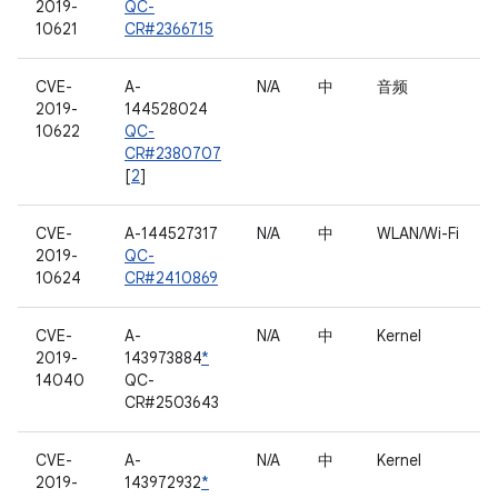
2019-
QC-
10621
CR#2366715
CVE-
A-
N/A
中
音频
2019-
144528024
10622
QC-
CR#2380707
[
2
]
CVE-
A-144527317
N/A
中
WLAN/Wi-Fi
2019-
QC-
10624
CR#2410869
CVE-
A-
N/A
中
Kernel
2019-
143973884
*
14040
QC-
CR#2503643
CVE-
A-
N/A
中
Kernel
2019-
143972932
*