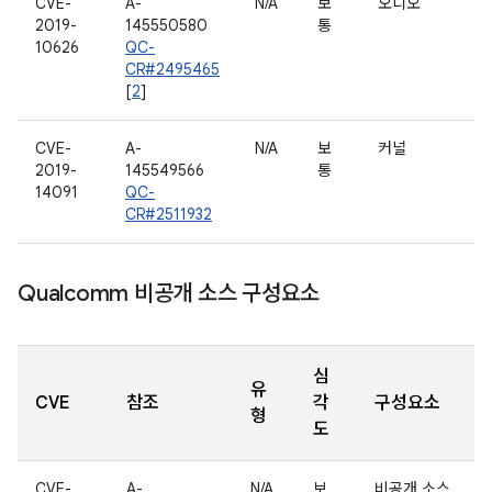
CVE-
A-
N/A
보
오디오
2019-
145550580
통
10626
QC-
CR#2495465
[
2
]
CVE-
A-
N/A
보
커널
2019-
145549566
통
14091
QC-
CR#2511932
Qualcomm 비공개 소스 구성요소
심
유
CVE
참조
각
구성요소
형
도
CVE-
A-
N/A
보
비공개 소스