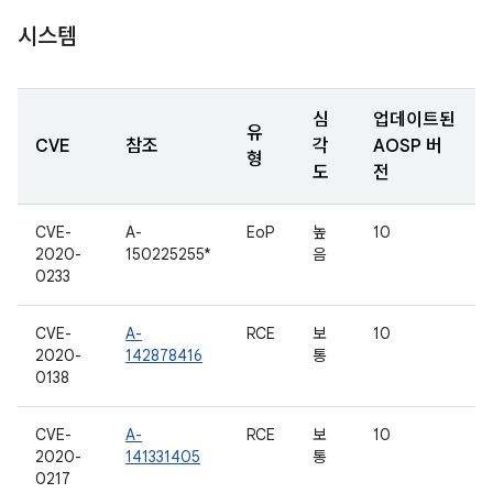
시스템
심
업데이트된
유
CVE
참조
각
AOSP 버
형
도
전
CVE-
A-
EoP
높
10
2020-
150225255*
음
0233
CVE-
A-
RCE
보
10
2020-
142878416
통
0138
CVE-
A-
RCE
보
10
2020-
141331405
통
0217