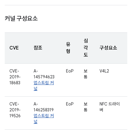
커널 구성요소
심
유
CVE
참조
각
구성요소
형
도
CVE-
A-
EoP
보
V4L2
2019-
145794623
통
18683
업스트림 커
널
CVE-
A-
EoP
보
NFC 드라이
2019-
146258319
통
버
19526
업스트림 커
널