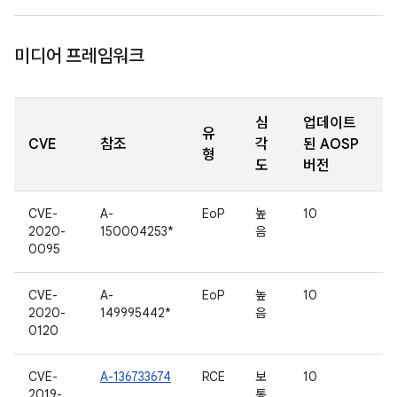
미디어 프레임워크
심
업데이트
유
CVE
참조
각
된 AOSP
형
도
버전
CVE-
A-
EoP
높
10
2020-
150004253*
음
0095
CVE-
A-
EoP
높
10
2020-
149995442*
음
0120
CVE-
A-136733674
RCE
보
10
2019-
통