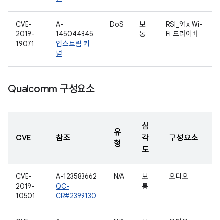
CVE-
A-
DoS
보
RSI_91x Wi-
2019-
145044845
통
Fi 드라이버
19071
업스트림 커
널
Qualcomm 구성요소
심
유
CVE
참조
각
구성요소
형
도
CVE-
A-123583662
N/A
보
오디오
2019-
QC-
통
10501
CR#2399130