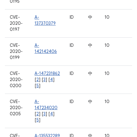
0195
CVE-
A-
ID
中
10
2020-
137370379
0197
CVE-
A-
ID
中
10
2020-
142142406
0199
CVE-
A-147231862
ID
中
10
2020-
[
2
] [
3
] [
4
]
0200
[
5
]
CVE-
A-
ID
中
10
2020-
147234020
0205
[
2
] [
3
] [
4
]
[
5
]
CVE-
A-135532289
ID
中
10