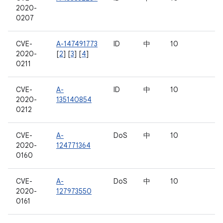
2020-
0207
CVE-
A-147491773
ID
中
10
2020-
[
2
] [
3
] [
4
]
0211
CVE-
A-
ID
中
10
2020-
135140854
0212
CVE-
A-
DoS
中
10
2020-
124771364
0160
CVE-
A-
DoS
中
10
2020-
127973550
0161