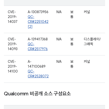
CVE-
A-130873956
N/A
보
커널
2019-
QC-
통
14037
CR#2251042
[2]
CVE-
A-139417368
N/A
보
디스플레이/
2019-
QC-
통
그래픽
14093
CR#2517976
CVE-
A-
N/A
보
커널
2019-
147100689
통
14100
QC-
CR#2528072
Qualcomm 비공개 소스 구성요소