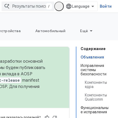
/
Войти
устройства
Автомобильный
Ещё
Содержание
Объявления
 разработки основной
Исправления
 мы будем публиковать
системы
я вклада в AOSP
безопасности
t-release
manifest
Компоненты
OSP. Для получения
ядра
Компоненты
Qualcomm
Функциональны
е исправления
ия оказалась полезной?