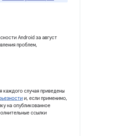
сности Android за август
вления проблем,
я каждого случая приведены
рьезности
и, если применимо,
лку на опубликованное
полнительные ссылки