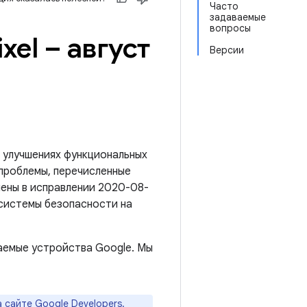
Часто
задаваемые
вопросы
el – август
Версии
 улучшениях функциональных
 проблемы, перечисленные
анены в исправлении 2020-08-
 системы безопасности на
аемые устройства Google. Мы
а
сайте Google Developers
.