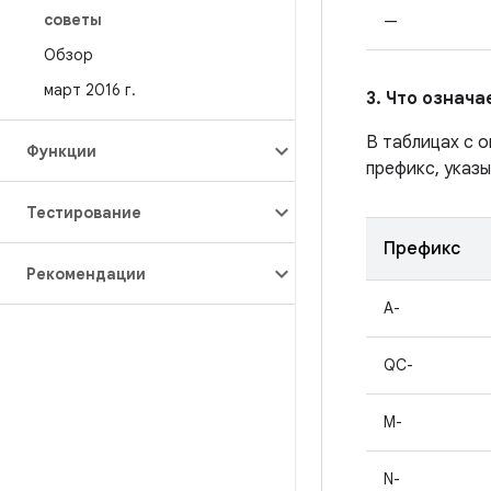
советы
—
Обзор
март 2016 г
.
3. Что означ
В таблицах с 
Функции
префикс, указы
Тестирование
Префикс
Рекомендации
A-
QC-
M-
N-