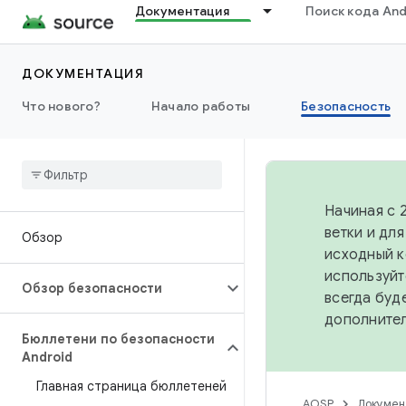
Документация
Поиск кода And
ДОКУМЕНТАЦИЯ
Что нового?
Начало работы
Безопасность
Начиная с 
ветки и дл
Обзор
исходный к
используйт
Обзор безопасности
всегда буд
дополните
Бюллетени по безопасности
Android
Главная страница бюллетеней
AOSP
Докумен