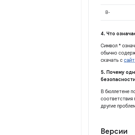
B-
4. Что означ
Символ * означ
обычно содерж
скачать с
сайт
5. Почему од
безопасности
В бюллетене п
соответствия 
другие пробле
Версии