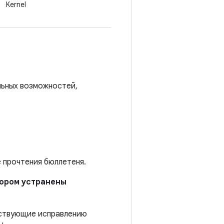
Kernel
льных возможностей,
е прочтения бюллетеня.
отором устранены
тствующие исправлению