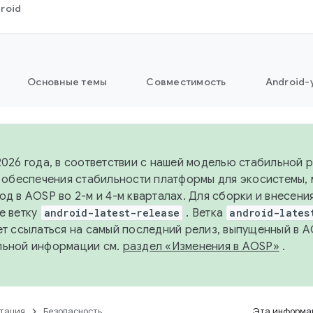
roid
Основные темы
Совместимость
Android-
2026 года, в соответствии с нашей моделью стабильной
я обеспечения стабильности платформы для экосистемы,
од в AOSP во 2-м и 4-м кварталах. Для сборки и внесени
е ветку
android-latest-release
. Ветка
android-lates
ет ссылаться на самый последний релиз, выпущенный в A
льной информации см.
раздел «Изменения в AOSP»
.
тация
Безопасность
Эта информац