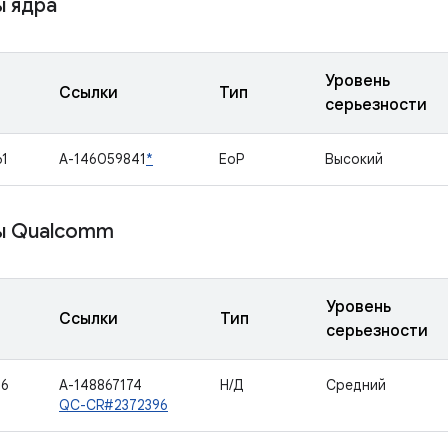
 ядра
Уровень
Ссылки
Тип
серьезности
1
A-146059841
*
EoP
Высокий
ы Qualcomm
Уровень
Ссылки
Тип
серьезности
46
A-148867174
Н/Д
Средний
QC-CR#2372396