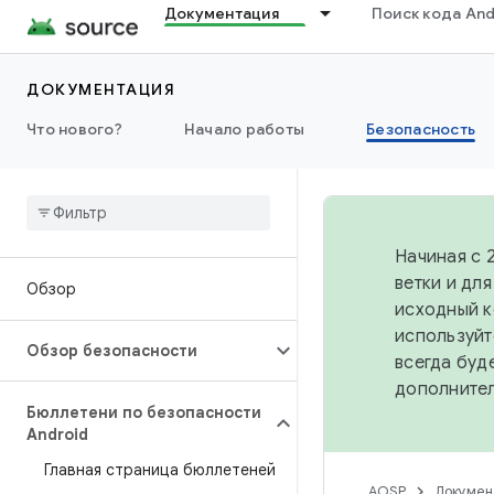
Документация
Поиск кода And
ДОКУМЕНТАЦИЯ
Что нового?
Начало работы
Безопасность
Начиная с 
ветки и дл
Обзор
исходный к
используйт
Обзор безопасности
всегда буд
дополните
Бюллетени по безопасности
Android
Главная страница бюллетеней
AOSP
Докумен