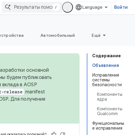
/
Войти
устройства
Автомобильный
Ещё
Содержание
Объявления
 разработки основной
Исправления
 мы будем публиковать
системы
я вклада в AOSP
безопасности
t-release
manifest
Компоненты
OSP. Для получения
ядра
Компоненты
Qualcomm
Функциональны
е исправления
ия оказалась полезной?