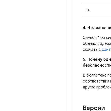
B-
4. Что означ
Символ * означ
обычно содерж
скачать с
сайт
5. Почему од
безопасности
В бюллетене п
соответствия 
другие пробле
Версии