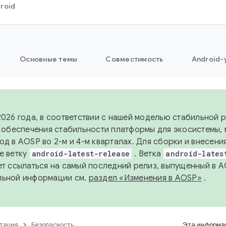
roid
Основные темы
Совместимость
Android-
2026 года, в соответствии с нашей моделью стабильной
я обеспечения стабильности платформы для экосистемы,
од в AOSP во 2-м и 4-м кварталах. Для сборки и внесени
е ветку
android-latest-release
. Ветка
android-lates
ет ссылаться на самый последний релиз, выпущенный в A
льной информации см.
раздел «Изменения в AOSP»
.
тация
Безопасность
Эта информац