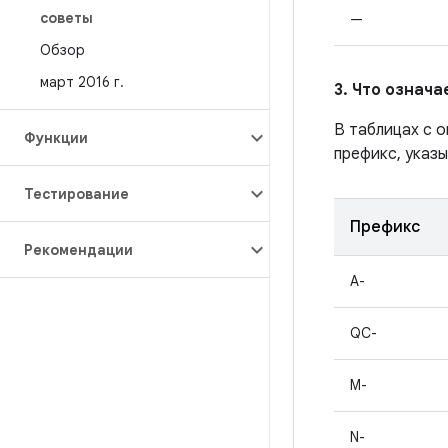
советы
—
Обзор
март 2016 г
.
3. Что означ
В таблицах с 
Функции
префикс, указы
Тестирование
Префикс
Рекомендации
A-
QC-
M-
N-