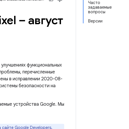
Часто
задаваемые
вопросы
el – август
Версии
 улучшениях функциональных
 проблемы, перечисленные
анены в исправлении 2020-08-
 системы безопасности на
аемые устройства Google. Мы
а
сайте Google Developers
.