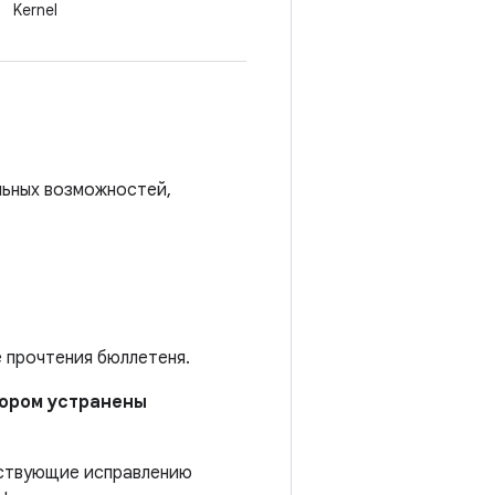
Kernel
льных возможностей,
е прочтения бюллетеня.
отором устранены
тствующие исправлению