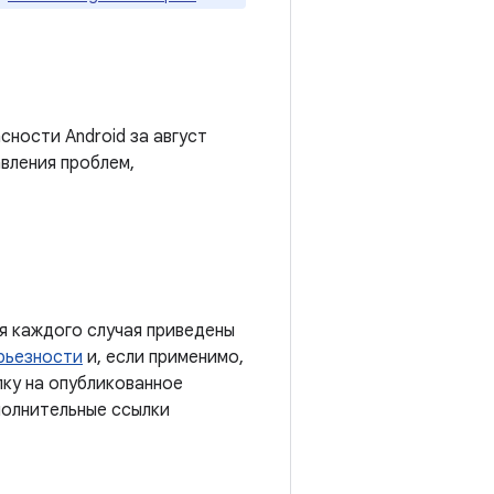
сности Android за август
вления проблем,
я каждого случая приведены
рьезности
и, если применимо,
лку на опубликованное
полнительные ссылки