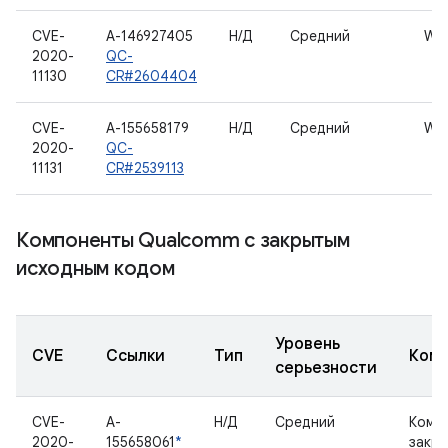
CVE-
A-146927405
Н/Д
Средний
WLA
2020-
QC-
11130
CR#2604404
CVE-
A-155658179
Н/Д
Средний
WLA
2020-
QC-
11131
CR#2539113
Компоненты Qualcomm с закрытым
исходным кодом
Уровень
CVE
Ссылки
Тип
Комп
серьезности
CVE-
A-
Н/Д
Средний
Комп
2020-
155658061
*
закр