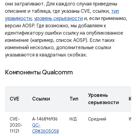
они затрагивают. Для каждого случая приведены
описание и таблица, где указаны CVE, ссылки,
тип
уязвимости
,
уровень серьезности
и, если применимо,
версии AOSP. Где возможно, мы добавляем к
идентификатору ошибки ссылку на опубликованное
изменение (например, список AOSP). Если таких
изменений несколько, дополнительные ссылки
указываются в квадратных скобках.
Компоненты Qualcomm
Уровень
CVE
Ссылки
Тип
Ко
серьезности
CVE-
A-146896936
Н/Д
Средний
WLA
2020-
QC-
11121
CR#2605058