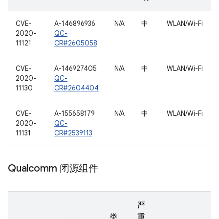
CVE-
A-146896936
N/A
中
WLAN/Wi-Fi
2020-
QC-
11121
CR#2605058
CVE-
A-146927405
N/A
中
WLAN/Wi-Fi
2020-
QC-
11130
CR#2604404
CVE-
A-155658179
N/A
中
WLAN/Wi-Fi
2020-
QC-
11131
CR#2539113
Qualcomm 闭源组件
严
类
重