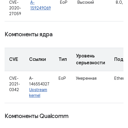
CVE-
A-
EoP
Высокий
8.0, 8.
2020-
159249069
27059
Компоненты ядра
Уровень
CVE
Ссылки
Тип
Подк
серьезности
CVE-
A-
EoP
Умеренная
Ethern
2021-
146554327
0342
Upstream
kernel
Компоненты Qualcomm