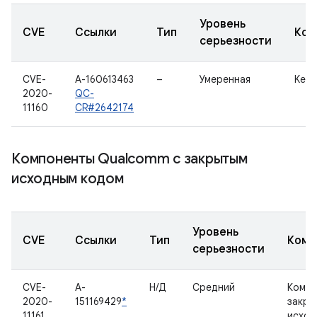
Уровень
CVE
Ссылки
Тип
Ком
серьезности
CVE-
A-160613463
–
Умеренная
Kern
2020-
QC-
11160
CR#2642174
Компоненты Qualcomm с закрытым
исходным кодом
Уровень
CVE
Ссылки
Тип
Комп
серьезности
CVE-
A-
Н/Д
Средний
Компо
2020-
151169429
*
закры
11161
исход