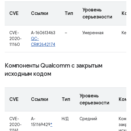
Уровень
CVE
Ссылки
Тип
Ком
серьезности
CVE-
A-160613463
–
Умеренная
Kern
2020-
QC-
11160
CR#2642174
Компоненты Qualcomm с закрытым
исходным кодом
Уровень
CVE
Ссылки
Тип
Комп
серьезности
CVE-
A-
Н/Д
Средний
Компо
2020-
151169429
*
закры
11161
исход