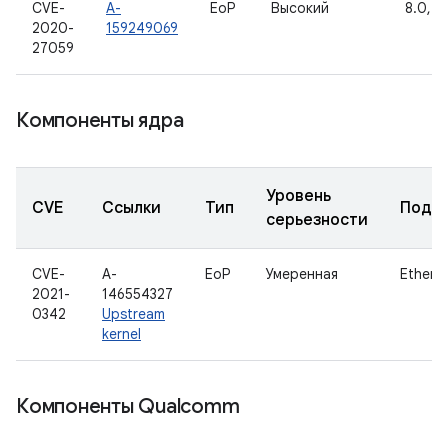
CVE-
A-
EoP
Высокий
8.0, 8.
2020-
159249069
27059
Компоненты ядра
Уровень
CVE
Ссылки
Тип
Подк
серьезности
CVE-
A-
EoP
Умеренная
Ethern
2021-
146554327
0342
Upstream
kernel
Компоненты Qualcomm