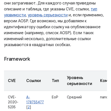
они затрагивают. Для каждого случая приведены
описание и таблица, где указаны CVE, ссылки,
тип
уязвимости
,
уровень серьезности
и, если применимо,
версии AOSP. Где возможно, мы добавляем к
идентификатору ошибки ссылку на опубликованное
изменение (например, список AOSP). Если таких
изменений несколько, дополнительные ссылки
указываются в квадратных скобках.
Framework
Уровень
CVE
Ссылки
Тип
Комп
серьезности
CVE-
A-
EoP
Средний
nanop
2020-
178755477
5235
[
2
]