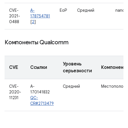
CVE-
A-
EoP
Средний
nanop
2021-
178754781
0488
[
2
]
Компоненты Qualcomm
Уровень
CVE
Ссылки
Компонент
серьезности
CVE-
A-
Средний
Местоположе
2020-
170141832
11231
QC-
CR#2713479