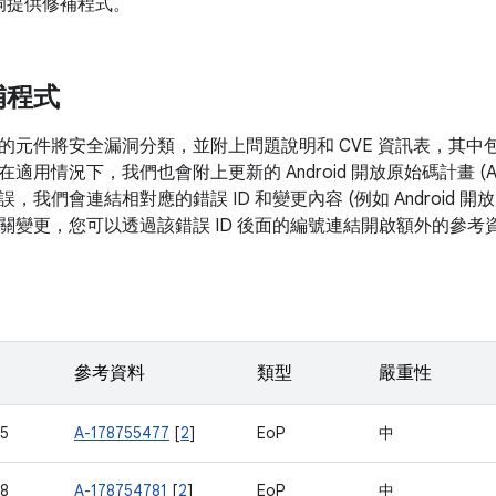
洞提供修補程式。
補程式
的元件將安全漏洞分類，並附上問題說明和 CVE 資訊表，其中
在適用情況下，我們也會附上更新的 Android 開放原始碼計畫 (
，我們會連結相對應的錯誤 ID 和變更內容 (例如 Android 
關變更，您可以透過該錯誤 ID 後面的編號連結開啟額外的參考
參考資料
類型
嚴重性
5
A-178755477
[
2
]
EoP
中
8
A-178754781
[
2
]
EoP
中