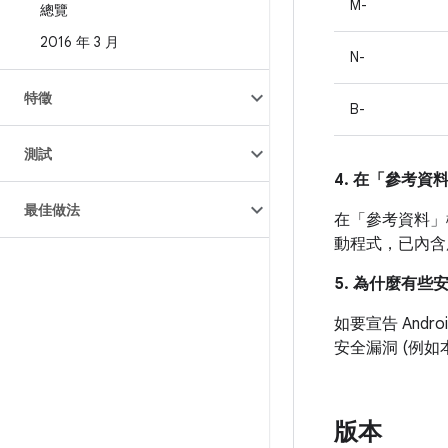
M-
總覽
2016 年 3 月
N-
特徵
B-
測試
4. 在「參考資
最佳做法
在「參考資料」
動程式，已內含
5. 為什麼有些
如要宣告 And
安全漏洞 (例
版本