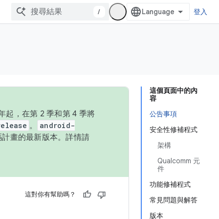
/
登入
這個頁面中的內
容
，在第 2 季和第 4 季將
公告事項
release
。
android-
安全性修補程式
始碼計畫的最新版本。詳情請
架構
Qualcomm 元
件
功能修補程式
這對你有幫助嗎？
常見問題與解答
版本