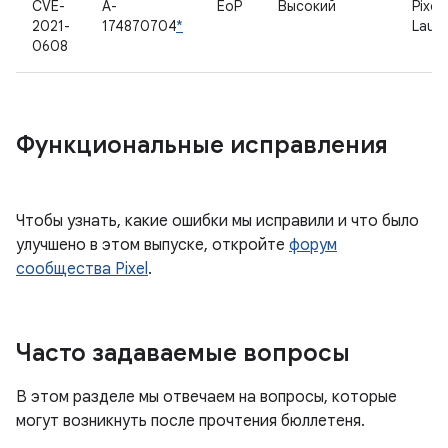
CVE-
A-
EoP
Высокий
Pixel
2021-
174870704
*
Laun
0608
Функциональные исправления
Чтобы узнать, какие ошибки мы исправили и что было
улучшено в этом выпуске, откройте
форум
сообщества Pixel
.
Часто задаваемые вопросы
В этом разделе мы отвечаем на вопросы, которые
могут возникнуть после прочтения бюллетеня.