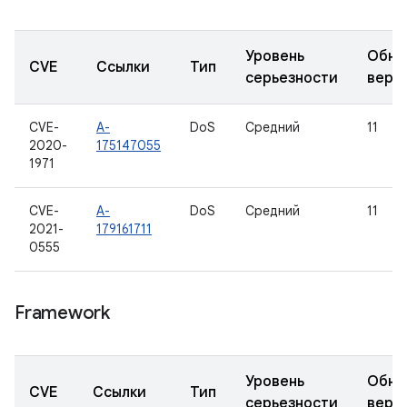
Уровень
Обно
CVE
Ссылки
Тип
серьезности
верс
CVE-
A-
DoS
Средний
11
2020-
175147055
1971
CVE-
A-
DoS
Средний
11
2021-
179161711
0555
Framework
Уровень
Обно
CVE
Ссылки
Тип
серьезности
верс