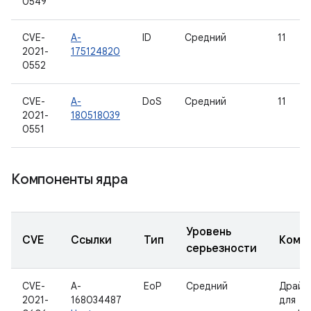
0549
CVE-
A-
ID
Средний
11
2021-
175124820
0552
CVE-
A-
DoS
Средний
11
2021-
180518039
0551
Компоненты ядра
Уровень
CVE
Ссылки
Тип
Комп
серьезности
CVE-
A-
EoP
Средний
Драйв
2021-
168034487
для