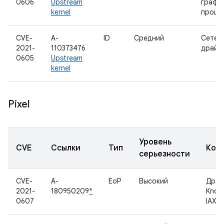
0606
Upstream
графи
kernel
проце
CVE-
A-
ID
Средний
Сетев
2021-
110373476
драйв
0605
Upstream
kernel
Pixel
Уровень
CVE
Ссылки
Тип
Ком
серьезности
CVE-
A-
EoP
Высокий
Драй
2021-
180950209
*
Know
0607
IAXX