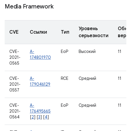
Media Framework
Уровень
Обно
CVE
Ссылки
Тип
серьезности
верс
CVE-
A-
EoP
Высокий
11
2021-
174801970
0565
CVE-
A-
RCE
Средний
11
2021-
179046129
0557
CVE-
A-
EoP
Средний
11
2021-
176495665
0564
[
2
] [
3
] [
4
]