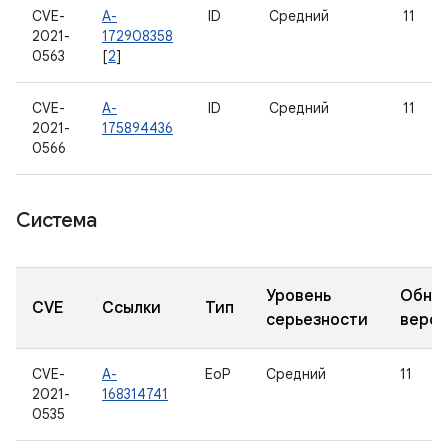
CVE-
A-
ID
Средний
11
2021-
172908358
0563
[
2
]
CVE-
A-
ID
Средний
11
2021-
175894436
0566
Система
Уровень
Обно
CVE
Ссылки
Тип
серьезности
верс
CVE-
A-
EoP
Средний
11
2021-
168314741
0535