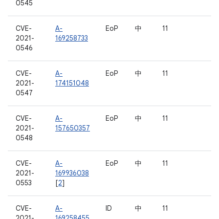
0545
CVE-
A-
EoP
中
11
2021-
169258733
0546
CVE-
A-
EoP
中
11
2021-
174151048
0547
CVE-
A-
EoP
中
11
2021-
157650357
0548
CVE-
A-
EoP
中
11
2021-
169936038
0553
[
2
]
CVE-
A-
ID
中
11
2021-
169258455