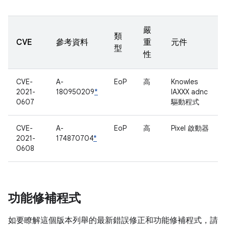
嚴
類
CVE
參考資料
重
元件
型
性
CVE-
A-
EoP
高
Knowles
2021-
180950209
*
IAXXX adnc
0607
驅動程式
CVE-
A-
EoP
高
Pixel 啟動器
2021-
174870704
*
0608
功能修補程式
如要瞭解這個版本列舉的最新錯誤修正和功能修補程式，請