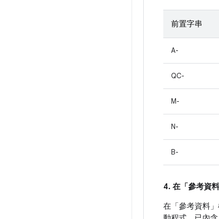
前置字串
A-
QC-
M-
N-
B-
4. 在「參考資
在「參考資料」
動程式，已內含