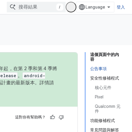
/
登入
這個頁面中的內
容
，在第 2 季和第 4 季將
公告事項
release
。
android-
安全性修補程式
始碼計畫的最新版本。詳情請
核心元件
Pixel
Qualcomm 元
件
這對你有幫助嗎？
功能修補程式
常見問題與解答