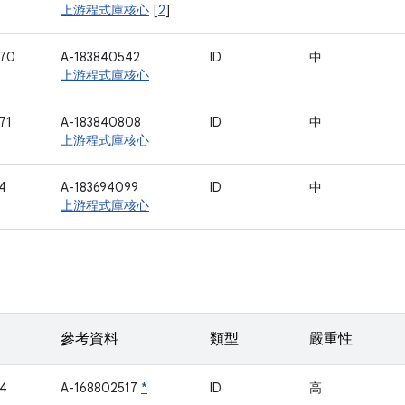
上游程式庫核心
[
2
]
170
A-183840542
ID
中
上游程式庫核心
71
A-183840808
ID
中
上游程式庫核心
4
A-183694099
ID
中
上游程式庫核心
參考資料
類型
嚴重性
4
A-168802517
*
ID
高