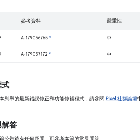
參考資料
嚴重性
9
A-179056765
*
中
0
A-179057172
*
中
程式
本列舉的最新錯誤修正和功能修補程式，請參閱
Pixel 社群論壇
與解答
篇公告後有任何疑問，可參考本節的常見問答。