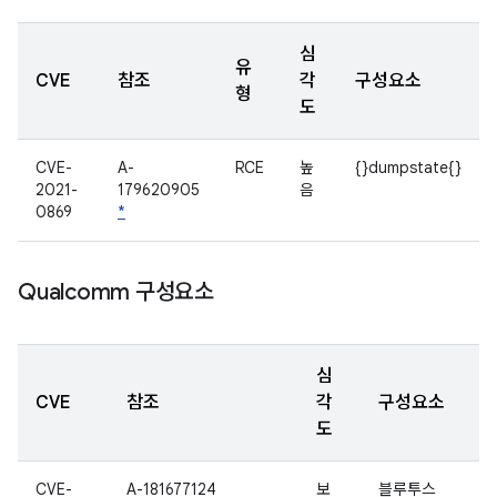
심
유
CVE
참조
각
구성요소
형
도
CVE-
A-
RCE
높
{}dumpstate{}
2021-
179620905
음
0869
*
Qualcomm 구성요소
심
CVE
참조
각
구성요소
도
CVE-
A-181677124
보
블루투스