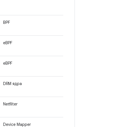
BPF
eBPF
eBPF
DRM ядра
Netfilter
Device Mapper