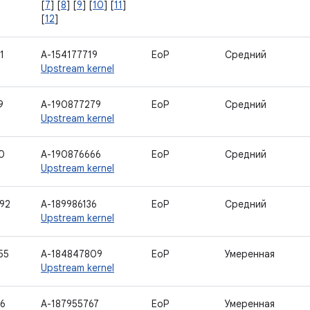
[
7
] [
8
] [
9
] [
10
] [
11
]
[
12
]
1
A-154177719
EoP
Средний
Upstream kernel
9
A-190877279
EoP
Средний
Upstream kernel
0
A-190876666
EoP
Средний
Upstream kernel
92
A-189986136
EoP
Средний
Upstream kernel
55
A-184847809
EoP
Умеренная
Upstream kernel
16
A-187955767
EoP
Умеренная