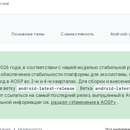
roid
Основные темы
Совместимость
Android-
2026 года, в соответствии с нашей моделью стабильной
я обеспечения стабильности платформы для экосистемы,
од в AOSP во 2-м и 4-м кварталах. Для сборки и внесени
е ветку
android-latest-release
. Ветка
android-lates
ет ссылаться на самый последний релиз, выпущенный в A
льной информации см.
раздел «Изменения в AOSP»
.
тация
Безопасность
Эта информац