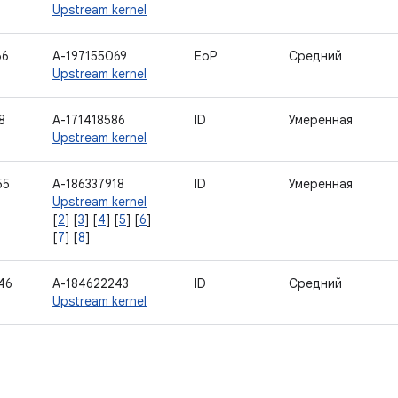
Upstream kernel
66
A-197155069
EoP
Средний
Upstream kernel
8
A-171418586
ID
Умеренная
Upstream kernel
55
A-186337918
ID
Умеренная
Upstream kernel
[
2
] [
3
] [
4
] [
5
] [
6
]
[
7
] [
8
]
46
A-184622243
ID
Средний
Upstream kernel