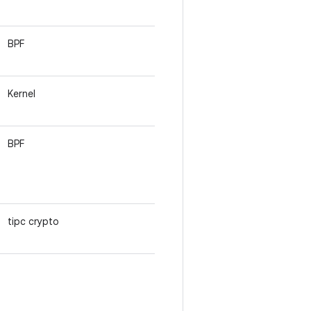
BPF
Kernel
BPF
tipc crypto