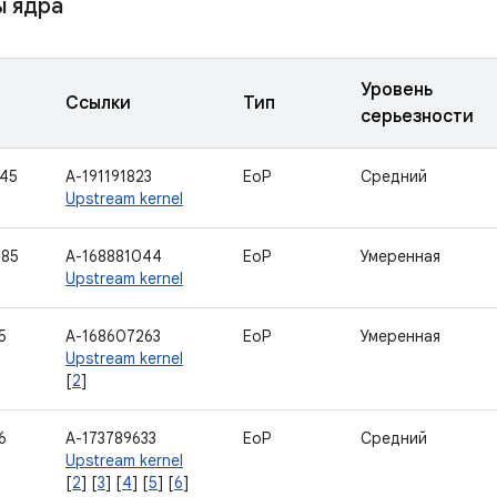
 ядра
Уровень
Ссылки
Тип
серьезности
45
A-191191823
EoP
Средний
Upstream kernel
285
A-168881044
EoP
Умеренная
Upstream kernel
5
A-168607263
EoP
Умеренная
Upstream kernel
[
2
]
6
A-173789633
EoP
Средний
Upstream kernel
[
2
] [
3
] [
4
] [
5
] [
6
]