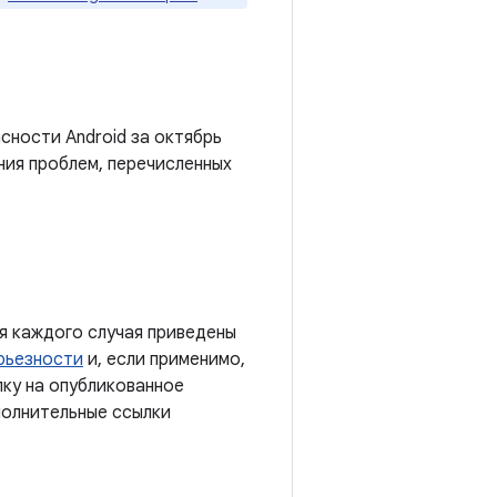
сности Android за октябрь
ния проблем, перечисленных
я каждого случая приведены
рьезности
и, если применимо,
лку на опубликованное
полнительные ссылки