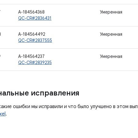
7
A-184564368
Умеренная
QC-CR#2836431
8
A-184564492
Умеренная
QC-CR#2837555
9
A-184564237
Умеренная
QC-CR#2839235
нальные исправления
какие ошибки мы исправили и что было улучшено в этом вы
xel
.