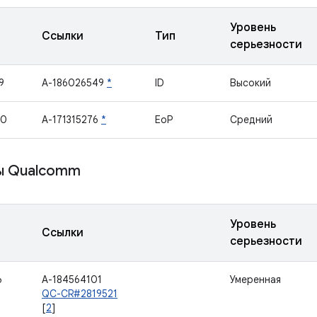
Уровень
Ссылки
Тип
серьезности
9
A-186026549
*
ID
Высокий
40
A-171315276
*
EoP
Средний
ы Qualcomm
Уровень
Ссылки
серьезности
6
A-184564101
Умеренная
QC-CR#2819521
[
2
]