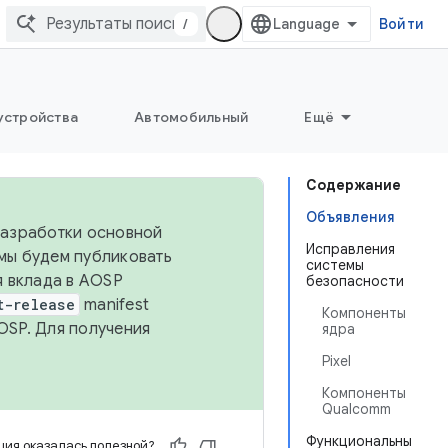
/
Войти
устройства
Автомобильный
Ещё
Содержание
Объявления
 разработки основной
Исправления
 мы будем публиковать
системы
я вклада в AOSP
безопасности
t-release
manifest
Компоненты
OSP. Для получения
ядра
Pixel
Компоненты
Qualcomm
Функциональны
ия оказалась полезной?