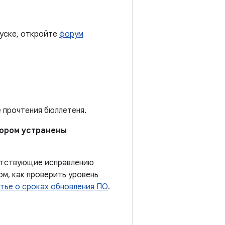
пуске, откройте
форум
е прочтения бюллетеня.
отором устранены
ветствующие исправлению
м, как проверить уровень
тье о сроках обновления ПО
.