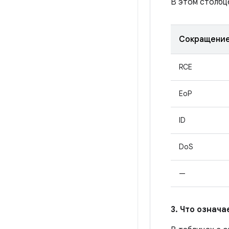
В этом столбц
Сокращени
RCE
EoP
ID
DoS
—
3. Что означ