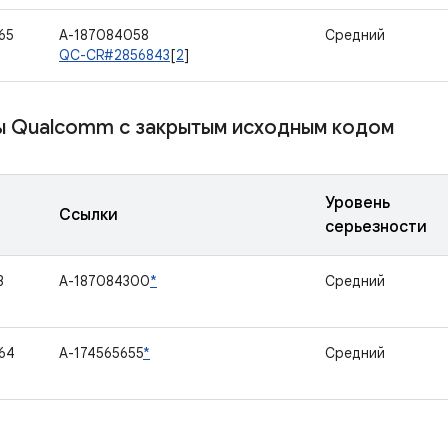
65
A-187084058
Средний
QC-CR#2856843
[
2
]
 Qualcomm с закрытым исходным кодом
Уровень
Ссылки
серьезности
3
A-187084300
*
Средний
64
A-174565655
*
Средний