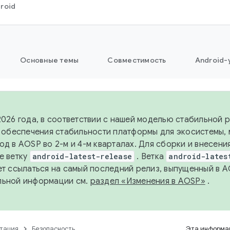
roid
Основные темы
Совместимость
Android-
2026 года, в соответствии с нашей моделью стабильной
я обеспечения стабильности платформы для экосистемы,
од в AOSP во 2-м и 4-м кварталах. Для сборки и внесени
е ветку
android-latest-release
. Ветка
android-lates
ет ссылаться на самый последний релиз, выпущенный в A
льной информации см.
раздел «Изменения в AOSP»
.
тация
Безопасность
Эта информац