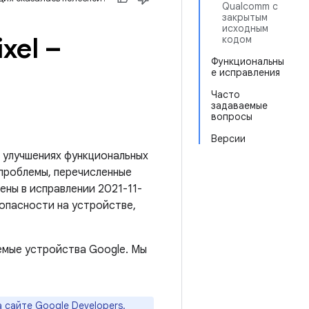
Qualcomm с
закрытым
исходным
xel –
кодом
Функциональны
е исправления
Часто
задаваемые
вопросы
Версии
 улучшениях функциональных
 проблемы, перечисленные
нены в исправлении 2021-11-
зопасности на устройстве,
емые устройства Google. Мы
а
сайте Google Developers
.