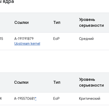
 ядра
Уровень
Ссылки
Тип
серьезности
15
A-191191879
EoP
Средний
Upstream kernel
Уровень
Ссылки
Тип
серьезности
4
A-195570681
*
EoP
Критический