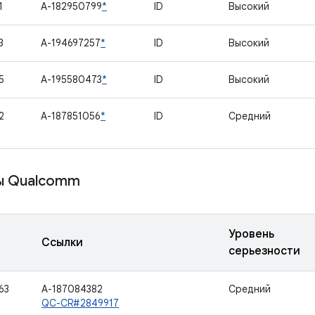
1
A-182950799
*
ID
Высокий
3
A-194697257
*
ID
Высокий
5
A-195580473
*
ID
Высокий
2
A-187851056
*
ID
Средний
ы Qualcomm
Уровень
Ссылки
серьезности
63
A-187084382
Средний
QC-CR#2849917