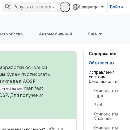
/
Войти
устройства
Автомобильный
Ещё
Содержание
Объявления
 разработки основной
Исправления
 мы будем публиковать
системы
я вклада в AOSP
безопасности
t-release
manifest
Компоненты
OSP. Для получения
ядра
Pixel
Компоненты
Qualcomm
Компоненты
ия оказалась полезной?