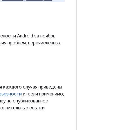
сности Android за ноябрь
ния проблем, перечисленных
я каждого случая приведены
рьезности
и, если применимо,
лку на опубликованное
полнительные ссылки