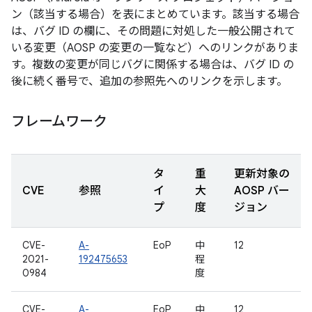
ン（該当する場合）を表にまとめています。該当する場合
は、バグ ID の欄に、その問題に対処した一般公開されて
いる変更（AOSP の変更の一覧など）へのリンクがありま
す。複数の変更が同じバグに関係する場合は、バグ ID の
後に続く番号で、追加の参照先へのリンクを示します。
フレームワーク
タ
重
更新対象の
CVE
参照
イ
大
AOSP バー
プ
度
ジョン
CVE-
A-
EoP
中
12
2021-
192475653
程
0984
度
CVE-
A-
EoP
中
12