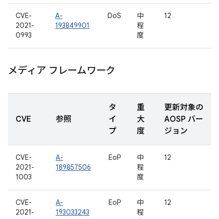
CVE-
A-
DoS
中
12
2021-
193849901
程
0993
度
メディア フレームワーク
タ
重
更新対象の
CVE
参照
イ
大
AOSP バー
プ
度
ジョン
CVE-
A-
EoP
中
12
2021-
189857506
程
1003
度
CVE-
A-
EoP
中
12
2021-
193033243
程