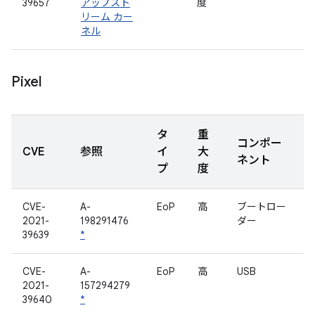
39657
アップスト
度
リーム カー
ネル
Pixel
タ
重
コンポー
CVE
参照
イ
大
ネント
プ
度
CVE-
A-
EoP
高
ブートロー
2021-
198291476
ダー
39639
*
CVE-
A-
EoP
高
USB
2021-
157294279
39640
*