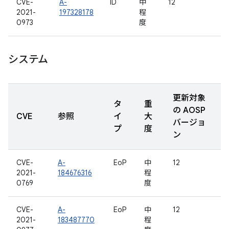
CVE-
A-
ID
中
12
2021-
197328178
程
0973
度
システム
更新対象
タ
重
の AOSP
CVE
参照
イ
大
バージョ
プ
度
ン
CVE-
A-
EoP
中
12
2021-
184676316
程
0769
度
CVE-
A-
EoP
中
12
2021-
183487770
程