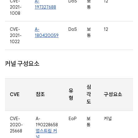
CVE-
A-
DoS
보
12
2021-
197327688
통
1008
CVE-
A-
DoS
보
12
2021-
180420059
통
1022
커널 구성요소
심
유
CVE
참조
각
구성요소
형
도
CVE-
A-
EoP
보
커널
2020-
190228658
통
25668
업스트림 커
널