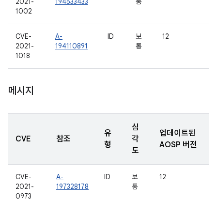
2021-
194533433
통
1002
CVE-
A-
ID
보
12
2021-
194110891
통
1018
메시지
심
유
업데이트된
CVE
참조
각
형
AOSP 버전
도
CVE-
A-
ID
보
12
2021-
197328178
통
0973