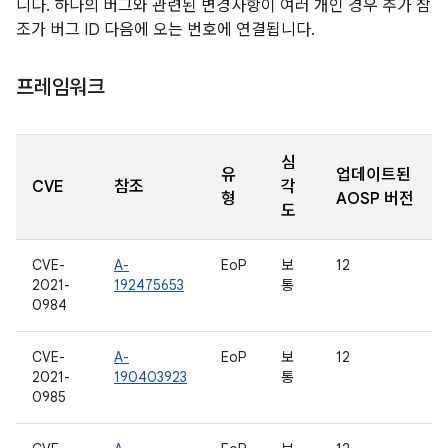
니다. 하나의 버그와 관련된 변경사항이 여러 개인 경우 추가 참
조가 버그 ID 다음에 오는 번호에 연결됩니다.
프레임워크
심
유
업데이트된
CVE
참조
각
형
AOSP 버전
도
CVE-
A-
EoP
보
12
2021-
192475653
통
0984
CVE-
A-
EoP
보
12
2021-
190403923
통
0985