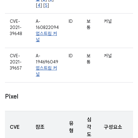
[
4
] [
5
]
CVE-
A-
ID
보
커널
2021-
160822094
통
39648
업스트림 커
널
CVE-
A-
ID
보
커널
2021-
194696049
통
39657
업스트림 커
널
Pixel
심
유
CVE
참조
각
구성요소
형
도